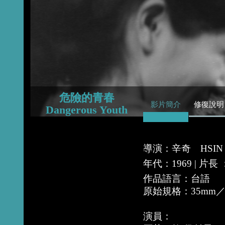
2016
2014
2013
危險的青春
影片簡介
修復說明
Dangerous Youth
導演：辛奇 HSIN 
年代：1969 | 片長
作品語言：台語
原始規格：35mm
演員：