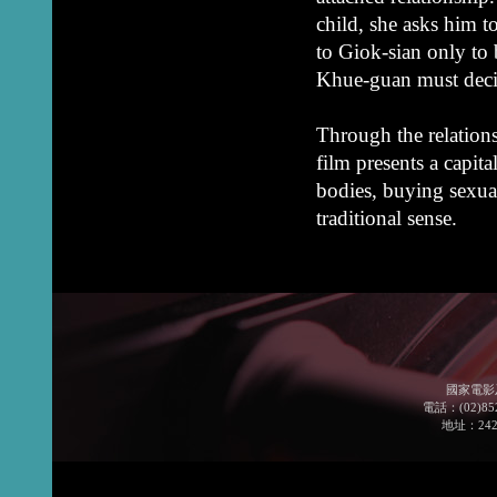
child, she asks him t
to Giok-sian only to
Khue-guan must deci
Through the relations
film presents a capita
bodies, buying sexual
traditional sense.
國家電影
電話：(02)852
地址：24