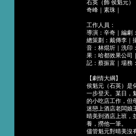
石英（飾 侯魁元）
奇峰｜素珠｜
工作人員：
導演：辛奇｜編劇
總策劃：戴傳李｜
音：林焜圻｜洗印
果：哈都效果公司
記：蔡振富｜場務
【劇情大綱】
侯魁元（石英）是
一步登天。某日，
的小吃店工作，但
迷戀上酒店老闆娘
晴美到酒店上班，
養，撈他一筆。
儘管魁元對晴美沒