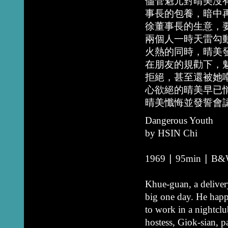
儘管魁元對晴美沒
事長的包養，暗中
徐董事長的生意，
兩個人一時天雷勾
火熱的同時，晴美
在朋友的規勸下，
拒絕，甚至還被她
心欲絕的晴美早已
晴美懺悔並發誓會
Dangerous Youth
by HSIN Chi
1969 ∣ 95min ∣ B&W 
Khue-guan, a deliver
big one day. He happ
to work in a nightcl
hostess, Giok-sian, 