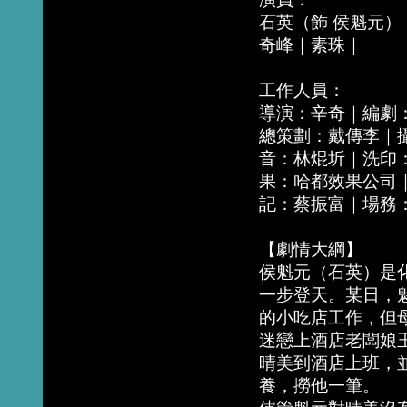
石英（飾 侯魁元）
奇峰｜素珠｜
工作人員：
導演：辛奇｜編劇
總策劃：戴傳李｜
音：林焜圻｜洗印
果：哈都效果公司
記：蔡振富｜場務
【劇情大綱】
侯魁元（石英）是
一步登天。某日，
的小吃店工作，但
迷戀上酒店老闆娘
晴美到酒店上班，
養，撈他一筆。