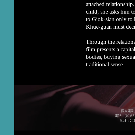
attached relationshi
child, she asks him t
to Giok-sian only to
Khue-guan must deci
Through the relations
film presents a capita
bodies, buying sexual
traditional sense.
國家電影
電話：(02)852
地址：24