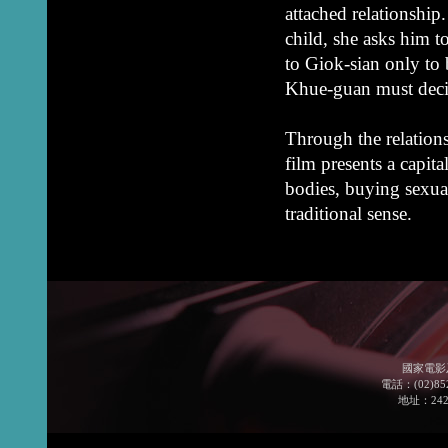
attached relationshi
child, she asks him t
to Giok-sian only to
Khue-guan must deci
Through the relations
film presents a capita
bodies, buying sexual
traditional sense.
國家電影
電話：(02)852
地址：24