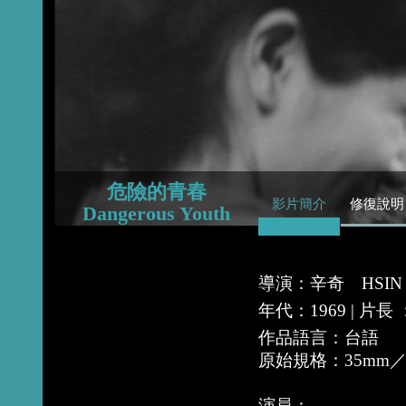
2015
2014
2013
危險的青春
影片簡介
修復說明
Dangerous Youth
導演：辛奇 HSIN 
年代：1969 | 片長
作品語言：台語
原始規格：35mm
演員：