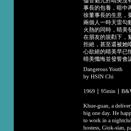
儘管魁元對晴美沒
事長的包養，暗中
徐董事長的生意，
兩個人一時天雷勾
火熱的同時，晴美
在朋友的規勸下，
拒絕，甚至還被她
心欲絕的晴美早已
晴美懺悔並發誓會
Dangerous Youth
by HSIN Chi
1969 ∣ 95min ∣ B&W 
Khue-guan, a deliver
big one day. He happ
to work in a nightcl
hostess, Giok-sian, 