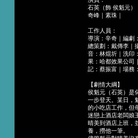
石英（飾 侯魁元）
奇峰｜素珠｜
工作人員：
導演：辛奇｜編劇
總策劃：戴傳李｜
音：林焜圻｜洗印
果：哈都效果公司
記：蔡振富｜場務
【劇情大綱】
侯魁元（石英）是
一步登天。某日，
的小吃店工作，但
迷戀上酒店老闆娘
晴美到酒店上班，
養，撈他一筆。