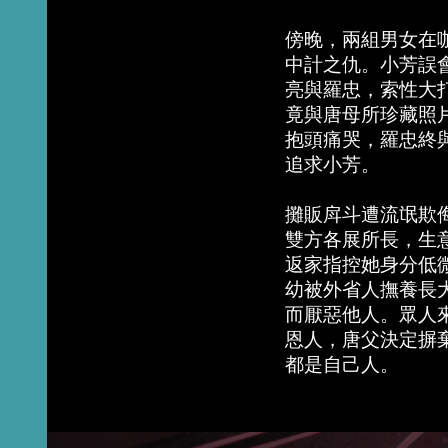
傍晚，兩組男女在
中計之仇。小芳誤
亮與羅忠，索性大
竟與唐母所珍藏照
抱頭痛哭，羅忠終
追求小芳。
攤販戽斗遭流氓欺
雙方各展所長，生
返家指控她身分低
幼被外省人撫養長
而厭惡他人。眾人
恩人，唐父決定摒
都是自己人。