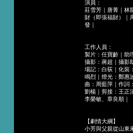
演員：
莊雪芳｜唐菁｜林
財（即張福財）｜
發｜
工作人員：
製片：任寶齡｜助
攝影：蔣超｜攝影
場記：白荻｜化裝
鳴烈｜燈光：鄭惠
曲：周藍萍｜作詞
劉楊｜剪接：王正
李榮敏、章良順｜
【劇情大綱】
小芳與父親從山東