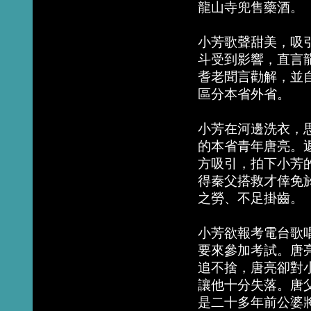
龍山寺兜售藥酒。
小芳歌聲甜美，吸
斗受到影響，直言
耆老聞言勸解，並
區分本省外省。
小芳在河邊洗衣，
的本省青年唐亮。
方吸引，拍下小芳
得秦父搭救才倖免
之勞、不足掛齒。
小芳欲報考電台歌
要來參加考試。唐
追不捨，唐亮卻對
讓他十分失落。唐
是二十多年前公婆