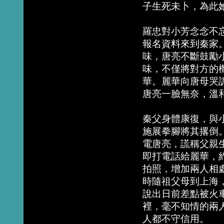
子生死未卜，為此
羅忠對小芳念念不
報名資料來到秦家
味，唐亮不斷鼓勵
味，不僅將對方的
華。麗華向唐母哭
唐亮一臉無奈，溫
秦父身體康復，與
施展拳腳將其撂倒
電唐亮，謊稱父親
即打電話給麗華，
拍照，增加兩人相
時隨祖父母到上海
說出日前差點被火
裡，毫不知情的兩
人都不守信用。