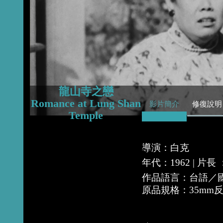
2016
2015
2014
龍山寺之戀
Romance at Lung Shan
影片簡介
修復說明
Temple
導演：白克
年代：1962 | 片長
作品語言：台語／
原品規格：35mm