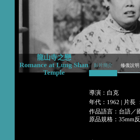
2016
2015
2013
龍山寺之戀
Romance at Lung Shan
影片簡介
修復說明
Temple
導演：白克
年代：1962 | 片長
作品語言：台語／
原品規格：35mm