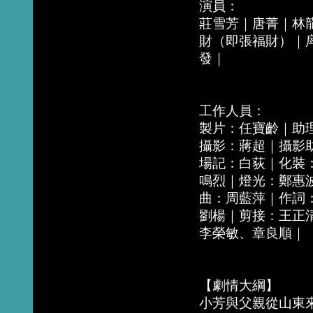
演員：
莊雪芳｜唐菁｜林
財（即張福財）｜
發｜
工作人員：
製片：任寶齡｜助
攝影：蔣超｜攝影
場記：白荻｜化裝
鳴烈｜燈光：鄭惠
曲：周藍萍｜作詞
劉楊｜剪接：王正
李榮敏、章良順｜
【劇情大綱】
小芳與父親從山東