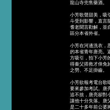
龍山寺兜售藥酒。
小芳歌聲甜美，吸
斗受到影響，直言
耆老聞言勸解，並
區分本省外省。
小芳在河邊洗衣，
的本省青年唐亮。
方吸引，拍下小芳
得秦父搭救才倖免
之勞、不足掛齒。
小芳欲報考電台歌
要來參加考試。唐
追不捨，唐亮卻對
讓他十分失落。唐
是二十多年前公婆