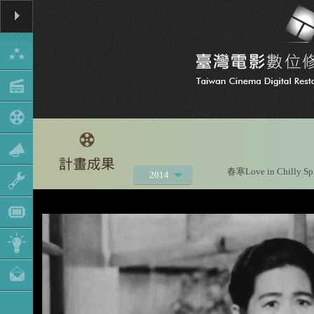
春寒Love in Chilly Sp
2014
2021
2020
2019
2018
2017