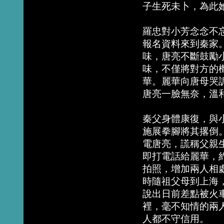
子生死未卜，為此
羅忠對小芳念念不
報名資料來到秦家
味，唐亮不斷鼓勵
味，不僅將對方的
華。麗華向唐母哭
唐亮一臉無奈，溫
秦父身體康復，與
施展拳腳將其撂倒
電唐亮，謊稱父親
即打電話給麗華，
拍照，增加兩人相
時隨祖父母到上海
說出日前差點被火
裡，毫不知情的兩
人都不守信用。