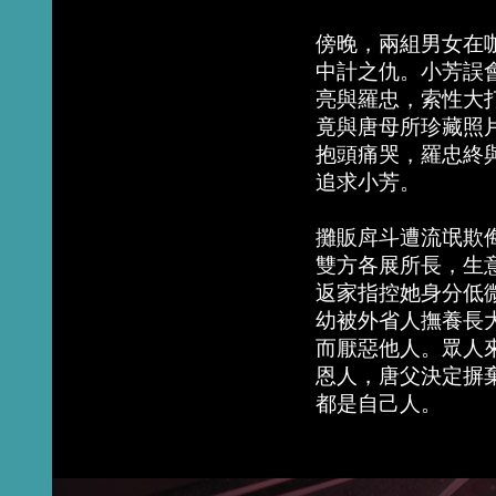
傍晚，兩組男女在
中計之仇。小芳誤
亮與羅忠，索性大
竟與唐母所珍藏照
抱頭痛哭，羅忠終
追求小芳。
攤販戽斗遭流氓欺
雙方各展所長，生
返家指控她身分低
幼被外省人撫養長
而厭惡他人。眾人
恩人，唐父決定摒
都是自己人。