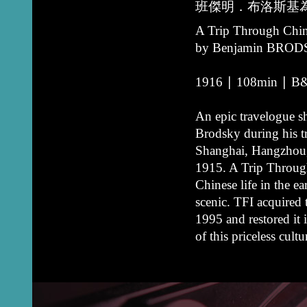
班傑明．布洛斯基
A Trip Through Chi
by Benjamin BRO
1916 ∣ 108min ∣ B&
An epic travelogue 
Brodsky during his t
Shanghai, Hangzhou,
1915. A Trip Through
Chinese life in the ea
scenic. TFI acquired
1995 and restored it 
of this priceless cultu