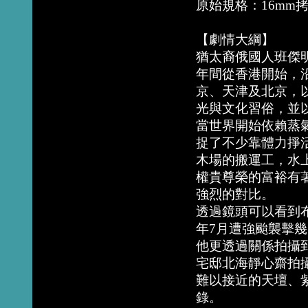
原始規格：16mm拷
【劇情大綱】
猶太裔俄國人班傑明．布
年間從香港開始，
京、天津及北京，
光與文化習俗，並
當世界開始依賴蒸
捉了不少靠體力掙
木場的搬運工，水
權貴尊榮的富裕有
強烈的對比。
透過鏡頭可以看到布
年7月遭強颱襲擊
他更透過關係拍攝
宅邸北海靜心齋拍
難以接近的天壇、
錄。