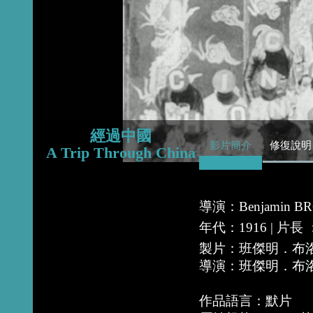
2016
2015
2014
經過中國
影片簡介
修復說明
A Trip Through China
導演：Benjamin B
年代：1916 | 片長 ：
製片：班傑明．布洛斯基
導演：班傑明．布洛斯基
作品語言：默片