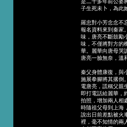
是二十多年前公婆
子生死未卜，為此
羅忠對小芳念念不
報名資料來到秦家
味，唐亮不斷鼓勵
味，不僅將對方的
華。麗華向唐母哭
唐亮一臉無奈，溫
秦父身體康復，與
施展拳腳將其撂倒
電唐亮，謊稱父親
即打電話給麗華，
拍照，增加兩人相
時隨祖父母到上海
說出日前差點被火
裡，毫不知情的兩