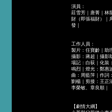
演員：
莊雪芳｜唐菁｜林
財（即張福財）｜
發｜
工作人員：
製片：任寶齡｜助
攝影：蔣超｜攝影
場記：白荻｜化裝
鳴烈｜燈光：鄭惠
曲：周藍萍｜作詞
劉楊｜剪接：王正
李榮敏、章良順｜
【劇情大綱】