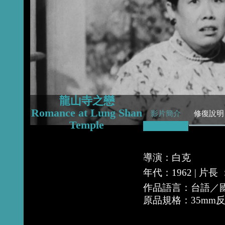
2015
2014
2013
龍山寺之戀
Romance at Lung Shan
影片簡介
修復說明
Temple
導演：白克
年代：1962 | 片長
作品語言：台語／
原品規格：35mm