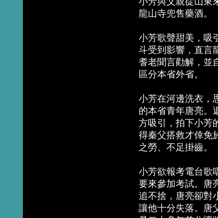
小芳與父親從山東
龍山寺兜售藥酒。
小芳歌聲甜美，吸
斗受到影響，直言
耆老聞言勸解，並
區分本省外省。
小芳在河邊洗衣，
的本省青年唐亮。
方吸引，拍下小芳
得秦父搭救才倖免
之勞、不足掛齒。
小芳欲報考電台歌
要來參加考試。唐
追不捨，唐亮卻對
讓他十分失落。唐