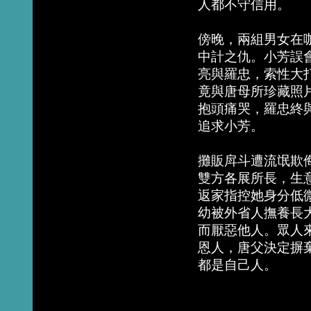
人都不守信用。
傍晚，兩組男女在
中計之仇。小芳誤
亮與羅忠，索性大
竟與唐母所珍藏照
抱頭痛哭，羅忠終
追求小芳。
攤販戽斗遭流氓欺
雙方各展所長，生
返家指控她身分低
幼被外省人撫養長
而厭惡他人。眾人
恩人，唐父決定摒
都是自己人。