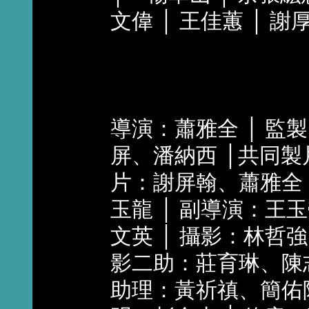
文偉 │ 王佳蕙 │ 謝
導演：蕭雅全 │ 監
屏、潘納西 │共同製
片：謝屏翰、蕭雅全 
玉龍 │ 副導演：王玉
文英 │ 攝影：林哲強
影二助：莊育琳、陳志
助理：黃祈禛、簡佑陶