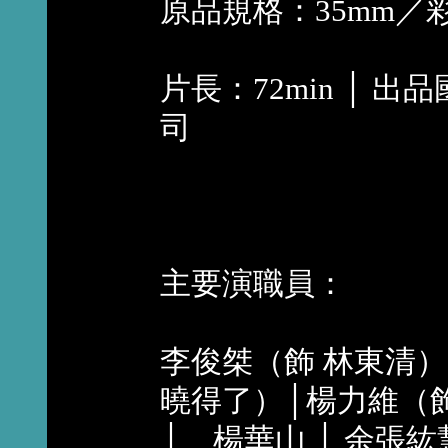
原品規格：35mm／
片長：72min │
司
主要演職員：
李俊桀（飾 林東清）│
曉得了）│楊力維（飾
│ 楊華山 │ 余張紘慧