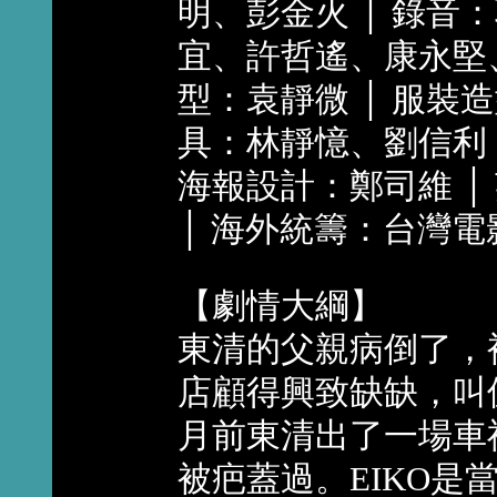
明、彭金火 │ 錄音
宜、許哲遙、康永堅、
型：袁靜微 │ 服裝造
具：林靜憶、劉信利 │
海報設計：鄭司維 
│ 海外統籌：台灣電
【劇情大綱】
東清的父親病倒了，
店顧得興致缺缺，叫
月前東清出了一場車
被疤蓋過。EIKO