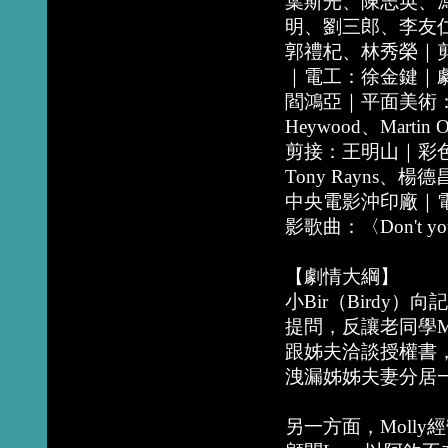
葉斯光、陳志英、
明、劉三郎、李友
郭禮杞、林秀榮｜
｜電工：徐金鍵｜
閻鴻亞｜平面美術：
Heywood、Martin
剪接：王明山｜彩
Tony Rayns、楊德昌
中央電影沖印廠｜
影歌曲：〈Don't you
【劇情大綱】
小Bir（Birdy
提問，反讓老同學M
跟姊夫洽談授權書
洩漏姊姊夫妻分居
另一方面，Moll