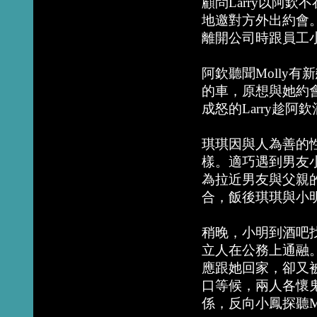
顧問Larry以阿欽
地邀對方外出約會。未
離開公司時跟員工
阿欽聽聞Molly有新
的車，原想與她約會
成怒的Larry趁阿
琪琪因與人為善的性
樣。適巧遇到男友
為拉近男友與父親
合，飯後琪琪與小
稍晚，小明到酒吧
立人在公務上通融
應跟她回家，卻又被
口等候，兩人各懷鬼胎
係，反向小鳳探聽Mo