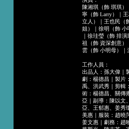
陳湘琪（飾 琪琪）
寧（飾 Larry）
立人）｜王也民（飾 
姐）｜徐明（飾 小
｜徐珪瑩（飾 排
祖（飾 資深創意）
雲（飾 小明母）｜
工作人員：
出品人：孫大偉｜
劇：楊德昌｜製片：
禹、洪武秀｜剪輯
術：楊德昌、關傳
亞｜副導：陳以文
亞、王郁惠、姜秀
美惠｜服裝：趙曉
姜文惠｜劇務：趙