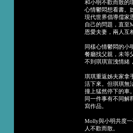
和小明不歡而散的
心情鬱悶想看書。
現代世界倡導儒家
自己的問題，直至M
恩愛夫妻，兩人互
同樣心情鬱悶的小
餐廳找父親，未等父
不到琪琪宣洩情緒
琪琪重返姊夫家拿
活下來。但琪琪無
撞上猛然停下的車
同一件事有不同解
寫作品。
Molly與小明共
人不歡而散。