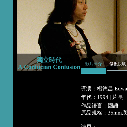
2015
2014
2013
獨立時代
影片簡介
修復說明
A Confucian Confusion
導演：楊德昌 Edward
年代：1994 | 片
作品語言：國語
原品規格：35mm
演員：