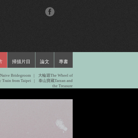
片
掃描片目
論文
專書
aive Bridegroom
|
大輪迴The Wheel of
ain from Taipei
|
泰山寶藏Tarzan and
the Treasure