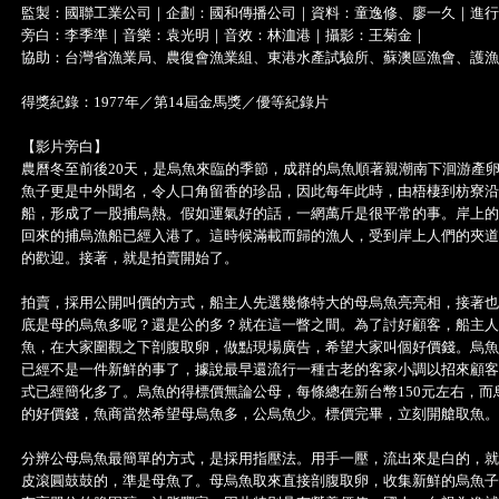
監製：國聯工業公司｜企劃：國和傳播公司｜資料：童逸修、廖一久｜進行
旁白：李季準｜音樂：袁光明｜音效：林洫港｜攝影：王菊金｜
協助：台灣省漁業局、農復會漁業組、東港水產試驗所、蘇澳區漁會、護漁
得獎紀錄：1977年／第14屆金馬獎／優等紀錄片
【影片旁白】
農曆冬至前後20天，是烏魚來臨的季節，成群的烏魚順著親潮南下洄游產
魚子更是中外聞名，令人口角留香的珍品，因此每年此時，由梧棲到枋寮沿
船，形成了一股捕烏熱。假如運氣好的話，一網萬斤是很平常的事。岸上的
回來的捕烏漁船已經入港了。這時候滿載而歸的漁人，受到岸上人們的夾道
的歡迎。接著，就是拍賣開始了。
拍賣，採用公開叫價的方式，船主人先選幾條特大的母烏魚亮亮相，接著也
底是母的烏魚多呢？還是公的多？就在這一瞥之間。為了討好顧客，船主人
魚，在大家圍觀之下剖腹取卵，做點現場廣告，希望大家叫個好價錢。烏魚
已經不是一件新鮮的事了，據說最早還流行一種古老的客家小調以招來顧客
式已經簡化多了。烏魚的得標價無論公母，每條總在新台幣150元左右，而烏
的好價錢，魚商當然希望母烏魚多，公烏魚少。標價完畢，立刻開艙取魚。
分辨公母烏魚最簡單的方式，是採用指壓法。用手一壓，流出來是白的，就
皮滾圓鼓鼓的，準是母魚了。母烏魚取來直接剖腹取卵，收集新鮮的烏魚子