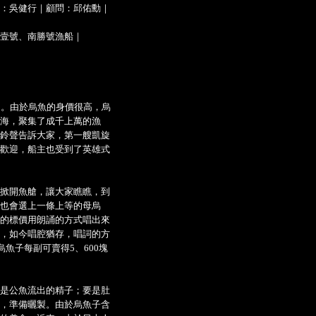
：吳健行｜顧問：邱佑勳｜
壹號、南勝號漁船｜
卵。由於烏魚的身價很高，烏
海，聚集了成千上萬的漁
鈴聲告訴大家，第一艘凱旋
歡迎，船主也受到了英雄式
掀開魚艙，讓大家瞧瞧，到
也會選上一條上等的母烏
的標價用朗誦的方式唱出來
，如今唱腔猶存，唱詞的方
魚子每副可賣得5、600塊
是公魚流出的精子；要是肚
，準備曬製。由於烏魚子含