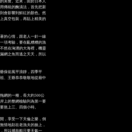
的美食。近來，由於日本人
用傳統的醃漬法，首先把新
則會影響到鮮紅的顏色。然
上真空包裝，再貼上精美的
著的心情，跟老人一針一線
一項考驗，要在亂糟糟的漁
不然在洶湧的大海裡，機靈
漏網之魚而逃之夭夭，所以
爺保佑風平浪靜，四季平
祖、王爺恭恭敬敬地從廟中
網的一種，長大約500公
岸上的整網檢驗列為第一要
要熬上三、四個小時。
閒，享受一下天倫之樂，倒
無情地刻在老漁夫的臉上，
，所以捕烏船只要天氣一