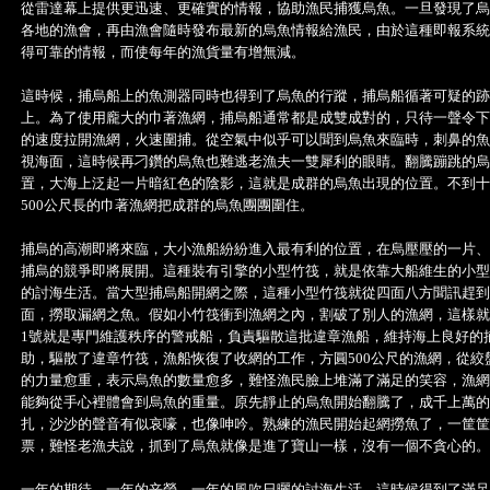
從雷達幕上提供更迅速、更確實的情報，協助漁民捕獲烏魚。一旦發現了烏
各地的漁會，再由漁會隨時發布最新的烏魚情報給漁民，由於這種即報系統
得可靠的情報，而使每年的漁貨量有增無減。
這時候，捕烏船上的魚測器同時也得到了烏魚的行蹤，捕烏船循著可疑的跡
上。為了使用龐大的巾著漁網，捕烏船通常都是成雙成對的，只待一聲令下
的速度拉開漁網，火速圍捕。從空氣中似乎可以聞到烏魚來臨時，刺鼻的魚
視海面，這時候再刁鑽的烏魚也難逃老漁夫一雙犀利的眼睛。翻騰蹦跳的烏
置，大海上泛起一片暗紅色的陰影，這就是成群的烏魚出現的位置。不到十
500公尺長的巾著漁網把成群的烏魚團團圍住。
捕烏的高潮即將來臨，大小漁船紛紛進入最有利的位置，在烏壓壓的一片、
捕烏的競爭即將展開。這種裝有引擎的小型竹筏，就是依靠大船維生的小型
的討海生活。當大型捕烏船開網之際，這種小型竹筏就從四面八方聞訊趕到
面，撈取漏網之魚。假如小竹筏衝到漁網之內，割破了別人的漁網，這樣就
1號就是專門維護秩序的警戒船，負責驅散這批違章漁船，維持海上良好的
助，驅散了違章竹筏，漁船恢復了收網的工作，方圓500公尺的漁網，從絞
的力量愈重，表示烏魚的數量愈多，難怪漁民臉上堆滿了滿足的笑容，漁網
能夠從手心裡體會到烏魚的重量。原先靜止的烏魚開始翻騰了，成千上萬的
扎，沙沙的聲音有似哀嚎，也像呻吟。熟練的漁民開始起網撈魚了，一筐筐
票，難怪老漁夫說，抓到了烏魚就像是進了寶山一樣，沒有一個不貪心的。
一年的期待，一年的辛勞，一年的風吹日曬的討海生活，這時候得到了滿足