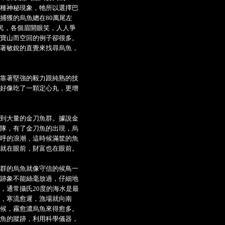
種神秘現象，牠所以選擇巴
捕獲的烏魚總在80萬尾左
民，各個眉開眼笑，人人爭
寶山而空回的例子卻很多。
著敏銳的直覺來找尋烏魚，
靠著堅強的毅力跟純熟的技
好像吃了一顆定心丸，更增
到大量的金刀魚群。據說金
隊，有了金刀魚的出現，烏
呼的浪潮，這時候滿筐的魚
就在眼前，財富也在眼前。
群的烏魚就像守信的候鳥一
跡象不能絲毫放過，仔細地
，通常攝氏20度的海水是最
，寒流愈遲，漁場就向南
候，霧愈濃烏魚來得愈多。
魚的蹤跡，利用科學儀器，