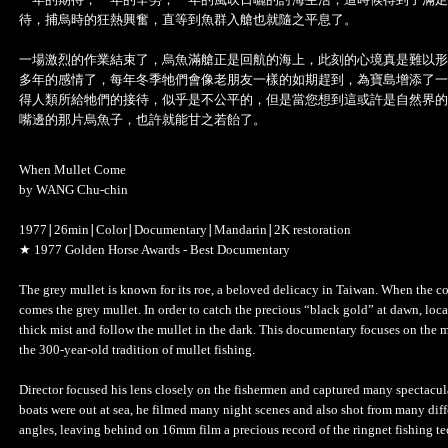
待，捕烏時的狂熱興奮，直等到魚群入艙也就隨之平息了。
一場激烈的作業結束了，烏魚滿艙正是回航的海上，此刻的心境真是難以形
多年的感情了，每年冬季牠們會像老朋友一樣的如期趕到，為寶島增添了一
得人類所給牠們的接待，似乎是不公平的，但是當您想到這或許是自然界的
嘴邊的那片烏魚子，也許就能甘之若飴了。
When Mullet Come
by WANG Chu-chin
1977∣26min∣Color∣Documentary∣Mandarin∣2K restoration
★ 1977 Golden Horse Awards - Best Documentary
The grey mullet is known for its roe, a beloved delicacy in Taiwan. When the co
comes the grey mullet. In order to catch the precious “black gold” at dawn, loca
thick mist and follow the mullet in the dark. This documentary focuses on the m
the 300-year-old tradition of mullet fishing.
Director focused his lens closely on the fishermen and captured many spectacul
boats were out at sea, he filmed many night scenes and also shot from many diff
angles, leaving behind on 16mm film a precious record of the ringnet fishing te