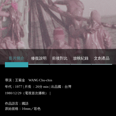
影片簡介
修復說明
前後對比
放映紀錄
文創產品
導演：王菊金 WANG Chu-chin
年代：1977 | 片長 ：26分 min | 出品國：台灣
1980/12/29（電視首次播映）｜
作品語言：國語
原始規格：16mm／彩色