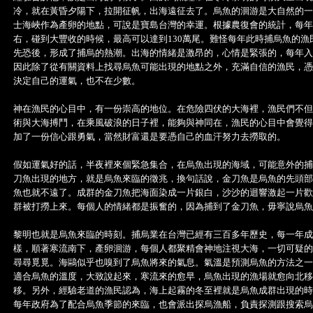
冷，就在黃昏夕陽下，拉開征帆，出海遠征去了。烏魚的洄游是大自然的一
士海峽作為產卵的地點，可說是寶島台灣的幸運。根據農復會的統計，每年
右，碰到大豐收的時候，最高可以達到130萬尾。難怪每年此時捕烏魚的漁
先恐後，形成了捕烏的熱潮。出海的情緒是激昂的，心情是緊張的，每年入
因此除了從有關資料上找尋烏魚可能出現的地點之外，充滿自信的漁民，憑
決定自己的運氣，也不在少數。
神在漁民的心目中，有一份崇高的地位。在危險四伏的大海裡，漁民們不但
術與大海搏鬥，在乘風破浪的日子裡，能夠與神同在，漁民的心目中會覺得
加了一份信心跟勇氣，當然財富還是要憑自己的血汗努力去撈取的。
假如運氣好的話，半夜裡來個緊急集合，在烏魚出現的海域，可能意外的捕
刀魚出現的地方，就是烏魚來臨的徵兆，換句話說，金刀魚是烏魚的先頭部
魚也就不遠了。成群的金刀魚把海面染成一片銀白，沙沙的迴響激起一片歡
群被打撈上來。每個人的情緒都是振奮的，因為捕到了金刀魚，毋寧說烏魚
黎明也就是烏魚來臨的時刻。捕烏業在台灣已經有三百多年歷史，每一年成
樣，順著寒流南下，產卵洄游，每個人都聚精會神地注視大海，一切可疑的
尋尋覓覓。海鷗似乎也嗅到了烏魚將來的氣息。氣溫是預測烏魚的方法之一
適合烏魚的溫度，大致說起來，寒流來的愈早，烏魚出現的漁場就愈向北移
移。另外，經驗老道的漁民認為，海上起霧的冬至裡就是烏魚成群出現的時
每年政府為了配合烏魚季節的來臨，也會派出探烏漁船，負責探測跟搜索烏