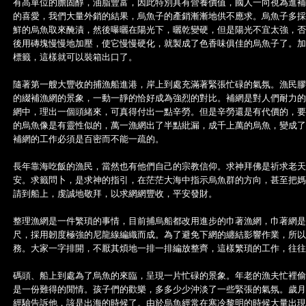
有高單位的膽固醇，油脂豐富，因此特別具有營養價值，國人一向視為進補
的喜愛，我們大量外銷的結果，烏魚子的產銷漸漸地供不應求。烏魚子多採
鮮的烏魚取來醃漬，然後曝曬在陽光下，曬乾變硬，但是陽光不宜太強，否
後用磚塊慢慢地加壓，使它慢慢硬化，就製成了色香味俱佳的烏魚子了。加
標籤，這樣就可以裝箱出口了。
隨著第一艘大豐收的捕漁船進港，岸上到處充滿著緊張忙碌的氣氛。漁民膠
的綴補漁網的景象，一動一靜的恰好成為強烈的對比。補網是對人們耐力的
網中，理出一個頭緒來，可真得付出一點辛勞。但是辛勞還是有代價的，要
的烏魚像是有靈性似的，萬一漁網出了半點紕漏，成千上萬的烏魚，變成了
補網的工作必須是百密而不能一疏的。
長年靠海吃飯的漁民，當然也有他們自己的宗教信仰。求神拜佛是祈求老天
安。求籤問卜，是求神的指引，在茫茫大海中指示烏魚群的方向，甚至把媽
請到船上，虔誠地敬拜，以求網網豐收，平安發財。
整理漁網是一件繁瑣的事情，目前捕烏船都改用進步的巾著漁網，巾著網是拖
尺，採用韌度極強的尼龍線編織而成。為了避免下網的纏結影響作業，所以
務。大家一字排開，不厭其煩地一排一排編放整齊，這樣繁瑣的工作，往往
碼頭、船上到處為了烏魚的來臨，呈現一片忙碌的景象。年老的漁夫忙裡偷
是一份難得的閒情。孩子們的歡樂，多多少少沖淡了一些緊張的氣氛。歲月
經驗告訴他，該是出海的時候了。由於烏魚經常在寒冷黎明的時候大量出現