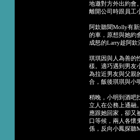
地邀對方外出約會。未
離開公司時跟員工
阿欽聽聞Molly有新
的車，原想與她約會
成怒的Larry趁阿
琪琪因與人為善的性
樣。適巧遇到男友
為拉近男友與父親
合，飯後琪琪與小
稍晚，小明到酒吧
立人在公務上通融
應跟她回家，卻又被
口等候，兩人各懷鬼胎
係，反向小鳳探聽Mo