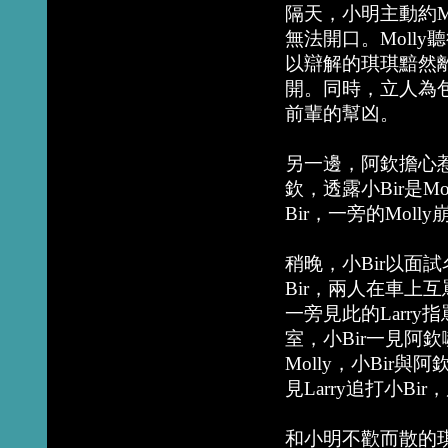
隔天，小明主動約M
無法開口。Moll
以辯解的琪琪黯然
開。同時，立人為
前輩的幫凶。
另一邊，阿欽擔心惹M
欽，透露小Bir是
Bir，一旁的Moll
稍晚，小Bir以面
Bir，兩人在車上
一旁見此的Larry
室，小Bir一見阿
Molly，小Bi
見Larry追打小Bi
和小明不歡而散的