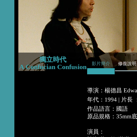
2016
2015
2014
獨立時代
影片簡介
修復說明
A Confucian Confusion
導演：楊德昌 Edward
年代：1994 | 片
作品語言：國語
原品規格：35mm
演員：