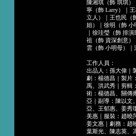
陳湘琪（飾 琪琪）
寧（飾 Larry）
立人）｜王也民（飾 
姐）｜徐明（飾 小
｜徐珪瑩（飾 排
祖（飾 資深創意）
雲（飾 小明母）｜
工作人員：
出品人：孫大偉｜
劇：楊德昌｜製片：
禹、洪武秀｜剪輯
術：楊德昌、關傳
亞｜副導：陳以文
亞、王郁惠、姜秀
美惠｜服裝：趙曉
姜文惠｜劇務：趙
葉斯光、陳志英、