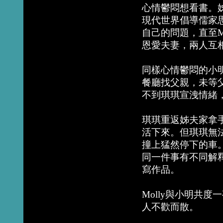
心情鬱悶想看書。
現代世界倡導儒家
自己的問題，直至M
恩愛夫妻，兩人互
同樣心情鬱悶的小
餐廳找父親，未等父
不到琪琪宣洩情緒
琪琪重返姊夫家拿
活下來。但琪琪無
撞上猛然停下的車
同一件事有不同解
寫作品。
Molly與小明共
人不歡而散。