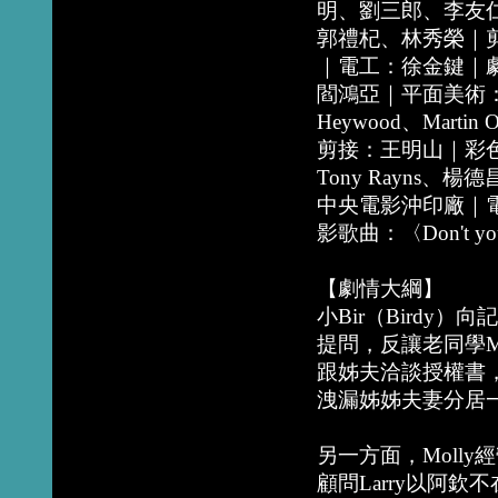
明、劉三郎、李友
郭禮杞、林秀榮｜
｜電工：徐金鍵｜
閻鴻亞｜平面美術：
Heywood、Martin
剪接：王明山｜彩
Tony Rayns、楊德昌
中央電影沖印廠｜
影歌曲：〈Don't you
【劇情大綱】
小Bir（Birdy
提問，反讓老同學M
跟姊夫洽談授權書
洩漏姊姊夫妻分居
另一方面，Moll
顧問Larry以阿欽