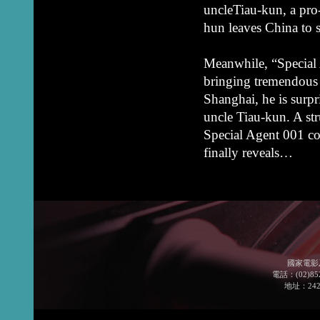
uncleTiau-kun, a pro
hun leaves China to 
Meanwhile, “Special 
bringing tremendous 
Shanghai, he is surpr
uncle Tiau-kun. A str
Special Agent 001 con
finally reveals…
國家電影
電話：(02)852
地址：24