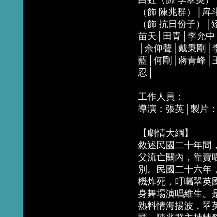
（飾 陳兆群）│戽
（飾 抗日份子）│
苗天│田青│李允中
│余仰聲│戴秉剛│
藍│何剛│蔣青峰│
忍│
工作人員：
導演：張英│製片
【劇情大綱】
敘述民國二十年間
父流亡關內，靠賣
別。民國二十六年
機炸死，叮囑翠英
身舞場演唱維生。
熟料情海揚波，翠