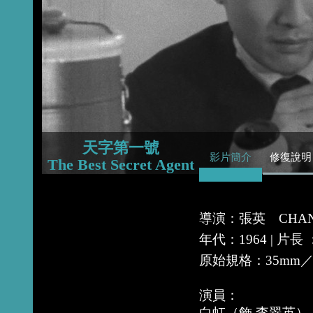
2015
2014
2013
天字第一號
影片簡介
修復說明
The Best Secret Agent
導演：張英 CHANG
年代：1964 | 片長
原始規格：35mm／黑
演員：
白虹（飾 李翠英）