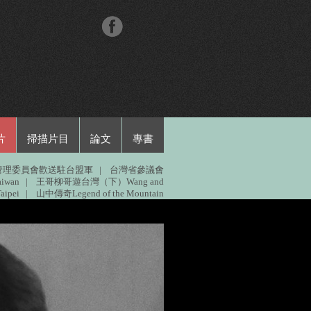
片
掃描片目
論文
專書
管理委員會歡送駐台盟軍
|
台灣省參議會
iwan
|
王哥柳哥遊台灣（下）Wang and
ipei
|
山中傳奇Legend of the Mountain