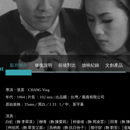
影片簡介
修復說明
前後對比
放映紀錄
文創產品
nt
導演：張英 CHANG Ying
年代：1964 | 片長 ：102 min | 出品國：台灣／萬壽有限公司
原始規格：35mm／黑白／1.33 : 1／中、英字幕
演員：
白虹（飾 李翠英）│柳青（飾 陳愛莉）│柯俊雄（飾 周凌雲）│田青（飾 
│柯佑民（飾 翠英父親）│吳柄南（飾 抗日份子）│矮仔財（飾 劉安）│藍