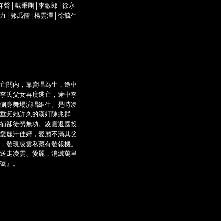
仰聲│戴秉剛│李敏郎│徐永
張力│郭禹儒│楊雲澤│徐毓生
亡關內，靠賣唱為生，途中
李氏父女再度逃亡，途中李
側身舞場演唱維生。是時凌
垂涎她許久的漢奸陳兆群，
捕卻徒勞無功。凌雲返國投
愛麗汁佳婿，愛麗不滿其父
，發現凌雲私藏有發報機。
送走凌雲、愛麗，消滅萬里
號』。