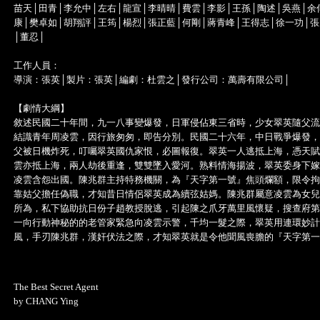
苗天│田青│李允中│左右│龍宣│李晴晴│費雲│李影│王孫│陶述│吳燕│余
康│樊卓如│胡翔評│王筠│楊烈│張正藍│何剛│蔣青峰│王得志│徐一功│
│董忍│
工作人員：
導演：張英│製片：張英│編劇：杜雲之│發行公司：萬壽有限公司│
【劇情大綱】
敘述民國二十年間，九一八事變爆發，日軍侵佔東三省時，少女翠英隨父流
結識青年周凌雲，因行旅匆匆，即告分別。民國二十六年，中日戰爭爆發，
父被日機炸死，叮囑翠英國仇家恨，必圖報復。翠英一人逃抵上海，憑天賦
雲亦抵上海，兩人劫後重逢，雙雙墜入愛河。熟料情海揚波，翠英委身下嫁
凌雲含怨出國。陳兆群主持特務機關，為『天字第一號』焦頭爛額，限令拘
靠姑父擔任偽職，才知昔日情侶翠英成為續弦姑媽。陳兆群屬意凌雲為女兒
所為，私下協助抗日份子趙教授脫逃，引起陳之爪牙萬里風懷疑，搜查府第
一向行動神秘的的老管家緊急向凌雲示警，千均一髮之際，翠英用連環妙計
風，手刃陳兆群，漢奸伏法之際，才知翠英就是令他聞風喪膽的『天字第一
The Best Secret Agent
by CHANG Ying