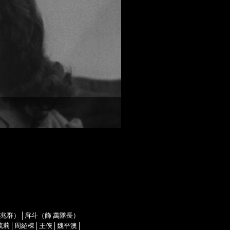
陳兆群）│戽斗（飾 萬隊長）
毓莉│周紹棟│王俠│魏平澳│