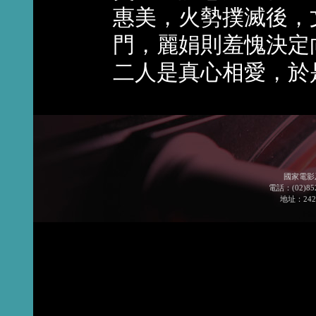
惠美，火勢撲滅後，
門，麗娟則羞愧決定
二人是真心相愛，於
國家電影
電話：(02)852
地址：24