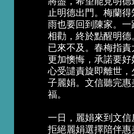
將盡，希望能見明德
止明德出門。梅蘭得
雨也要回到陳家。一
相勸，終於點醒明德
已來不及。春梅指責
更加懊悔，承諾要好
心受譴責旋即離世，
子麗娟。文信聽完惠
福。
一日，麗娟來到文信
拒絕麗娟選擇陪伴惠