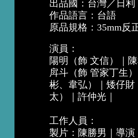
出品國：台灣／日利
作品語言：台語
原品規格：35mm反
演員：
陽明（飾 文信）｜
戽斗（飾 管家丁生
彬、韋弘）｜矮仔財
太）｜許仲光｜
工作人員：
製片：陳勝男｜導演