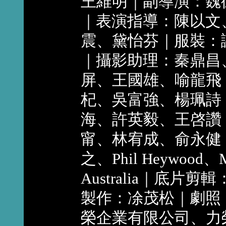
王維明｜副導演：魏
｜表演指導：陳以文
震、黛怡芬｜服裝：
｜攝影助理：秦鼎昌
屏、王國雄、喻龍飛
杞、吳富強、楊珮詩
海、許英毅、王啓讚
甯、林宥成、俞永健
之、Phil Heywood
Australia｜底
製作：凃茂松｜劇照
榮企業有限公司、力