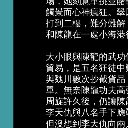
場，她刻意單挑並賭
觸景而心神瘋狂。翠
打到二樓，難分難解
和陳龍在一處小海港
大小眼與陳龍的武功
貿易，是五名狂徒中
與魏川數次抄截貨品
單。無奈陳龍功夫高
周旋許久後，仍讓陳
李天仇與八名手下應
但沒想到李天仇向兩