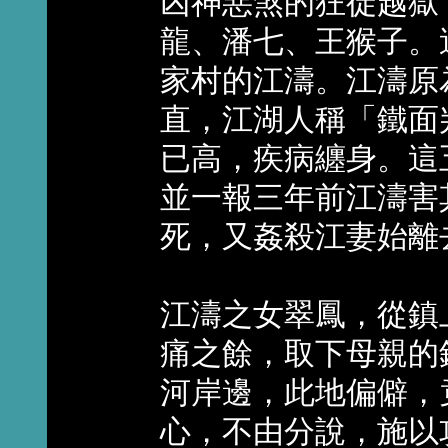
凶神惡煞的狂徒越獄
龍、潘七、王猴子。
家村的江濤。江濤原
直，江湖人稱「鐵面
已高，疾病纏身。這
並一報三年前江濤害
死，又姦殺江妻始離
江濤之女翠鳳，從鎮
痛之餘，取下母親的
河岸邊，此地偏僻，
心，不由分說，施以