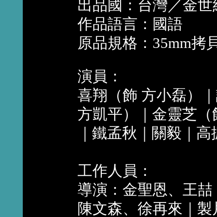
出品國：台灣／金世
作品語言：國語
原品規格：35mm拷
演員：
喜翔（飾 方小磊）｜
方凱平）｜金靈芝（
｜鐵孟秋｜關毅｜高
工作人員：
導演：金聖恩、王喆
陳文森、徐再來｜製