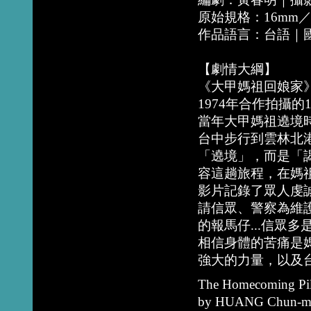
原始規格：16mm
作品語言：台語｜
【劇情大綱】
《大甲媽祖回娘家
1974年合作拍攝
當年大甲媽祖遶境
台中步行到雲林北
「遶境」，而是「
容這趟旅程，在媽
影片記錄了眾人虔
請信眾、警察為維
的報馬仔...信眾
相信身體的苦痛是
強大的力量，以及
The Homecoming Pil
by HUANG Chun-m