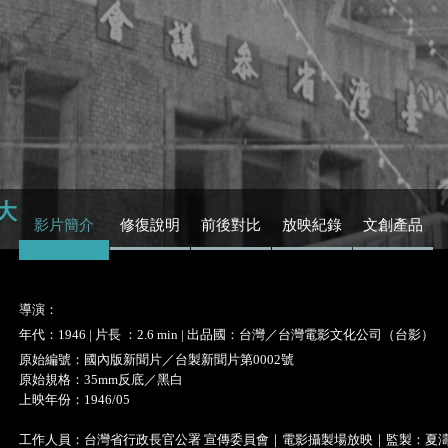
大
影片簡介
修復說明
前後對比
放映紀錄
文創產品
導演：
年代：1946 | 片長 ：2.6 min | 出品國：台灣／台灣電影文化公司（台影）
原始編號：國內版新聞片／台製新聞片第0002號
原始規格：35mm反底／黑白
上映年份：1946/05
工作人員：台灣省行政長官公署 宣傳委員會｜電影攝製場放映｜監製：夏