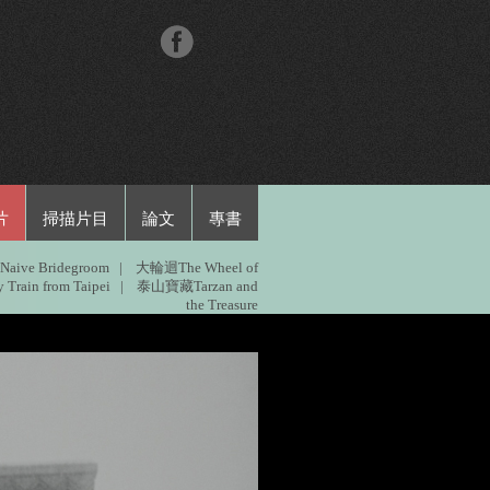
片
掃描片目
論文
專書
aive Bridegroom
|
大輪迴The Wheel of
ain from Taipei
|
泰山寶藏Tarzan and
the Treasure