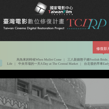
修復影
烏魚來的時候When Mullet Come
|
三八新娘憨子婿Foolish Bride, N
Life
|
中央市場的一天A Day at The Central Market
|
台北發的早車Early Tr