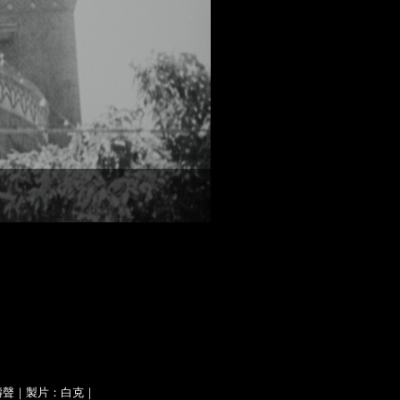
濤聲｜製片：白克｜