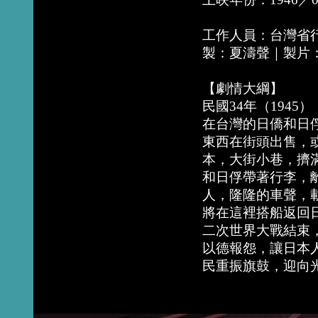
工作人員：台灣省
製：夏濤聲｜製片
【劇情大綱】
民國34年（194
在台灣的日僑和日
東西在街頭出售，
本，大街小巷，擠
和日俘帶著行李，
人，隆隆的車聲，
將在這裡搭船返回
二次世界大戰結束
以德報怨，讓日本
民重振旗鼓，迎向