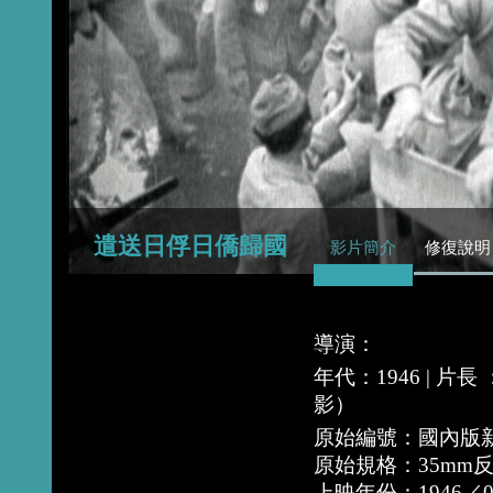
2015
2014
2013
遣送日俘日僑歸國
影片簡介
修復說明
導演：
年代：1946 | 片
影）
原始編號：國內版新
原始規格：35mm
上映年份：1946／0