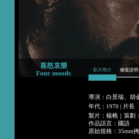
2015
2014
2013
喜怒哀樂
影片簡介
修復說明
Four moods
導演：白景瑞、胡
年代：1970 | 片
製片：楊樵｜策劃
作品語言：國語
原始規格：35mm