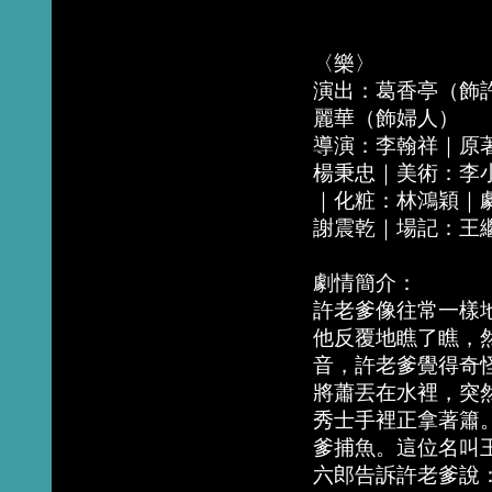
〈樂〉
演出：葛香亭（飾
麗華（飾婦人）
導演：李翰祥｜原
楊秉忠｜美術：李
｜化粧：林鴻穎｜
謝震乾｜場記：王
劇情簡介：
許老爹像往常一樣
他反覆地瞧了瞧，
音，許老爹覺得奇
將蕭丟在水裡，突
秀士手裡正拿著簫
爹捕魚。這位名叫
六郎告訴許老爹說