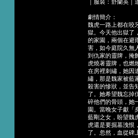
｜服裝：舒蘭英｜
劇情簡介：
魏虎一路上都在咬
獄。今天他出獄了
的家園，兩個在避
害，如今庭院久無
到仇家的靈牌，掩
虎燒著靈牌，也燃
在房裡刺繡，她因
繡，那是魏家被藍
殺害的慘狀，並告
了。她希望魏忘掉
碎他們的骨頭，她
園。當晚女子獻「
藍剛之女，盼望魏
虎還是要掘墓洩恨
了。忽然，血從碑