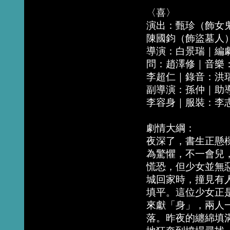
〈喜〉
演出：甄珍（飾女
陳國鈞（飾盜墓人
導演：白景瑞｜編
問：趙澤修｜音樂
李超仁｜錄音：洪
副導演：孫仲｜助
李容身｜服裝：李
劇情大綱：
夜深了，書生正懸
為驚懼，不一會兒
慌恐，但少女並無
城回家時，撞見有
填平。這位少女正
來獻「身」，兩人
落。昨夜的纏綿填