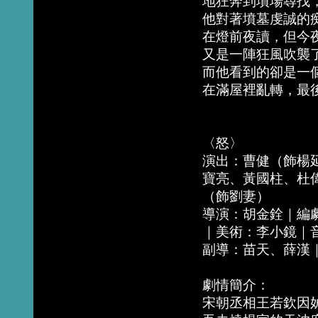
地狂奔到墳場尋找
他對著墳墓虔誠的
在燈前夜讀，但今
又是一陣狂風吹襲
而他看到的卻是一
在滿屋裡亂轉，最
〈怒〉
演出：曹健（飾楊
寶亮、黃國柱、杜
（飾劉妻）
導演：胡金銓｜編
｜美術：李小鏡｜
副導：苗天、薛漢
劇情簡介：
宋朝丞相王若欽因