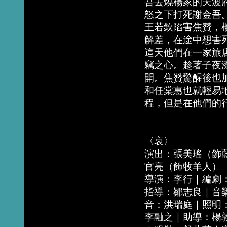
吾去燒楊家的天波
怒之下打死謝金吾
王若欽陷害焦贊，
解差，在途中想害
這天他們在一家旅
竊之心。趁著子夜
開。焦贊驚醒後也
和任棠惠也就輕易
程，但是在他們的
〈哀〉
演出：張美瑤（飾
官亮（飾牧羊人）
導演：李行｜編劇
指導：鄒志良｜音
音：洪瑞庭｜照明
李融之｜助導：楊