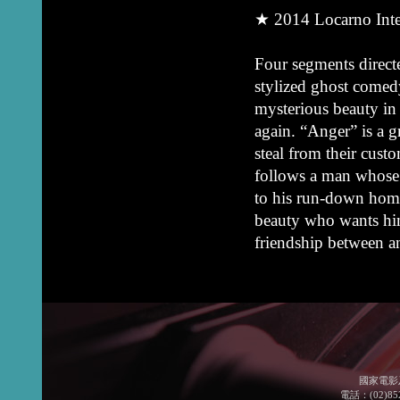
★ 2014 Locarno Inter
Four segments directe
stylized ghost comed
mysterious beauty in 
again. “Anger” is a g
steal from their cust
follows a man whose
to his run-down home
beauty who wants him 
friendship between a
國家電影
電話：(02)852