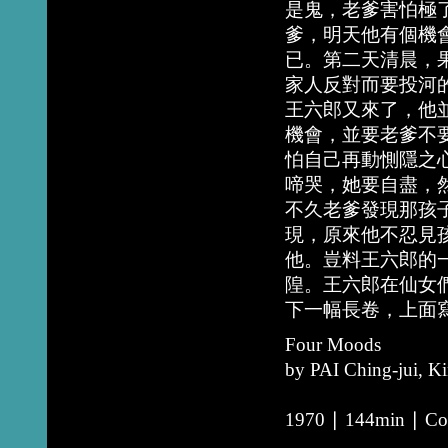
是鬼，老爹害怕極
爹，明天他有個機
已。第二天清晨，
家人反對而要投河
王六郎又來了，他
機會，並要老爹不
怕自己再動惻隱之
啼哭，她要自盡，
不久老爹發現那孩
現，原來他不忍見
他。豈料王六郎的
隍。王六郎在仙女
下一幅長卷，上面
Four Moods
by PAI Ching-jui, K
1970 ∣ 144min ∣ Col