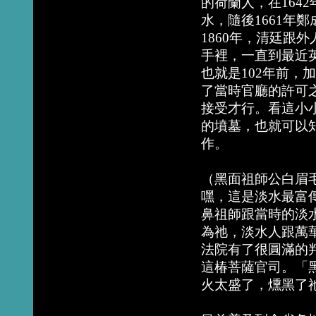
的荷蘭人，在164
水，隨後1661年
1860年，清廷跟
手裡，一直到最近英
也就是102年前
了當時官廳的許可
接受才行。看這小
的墳墓，也就可以
作。
（黑面祖師公白眉
嘿，這是淡水最富
鼻祖師跟當時的淡
為祂，淡水人跟萬
法院有了很圓滿的
這椿菩薩官司。「
火太盛了，燻黑了