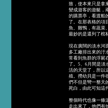
致，使本來只是拿
變成遊客的遊艇，
的購票亭，看渡船
了。在那表格的項
魚、雞鴨，有蔬菜
最妙的是還列了棺材
現在廣闊的淡水河
多工廠排出來的汙
常看到魚群的浮屍
了。5、6月間是
活的天堂了，所以
殖。撈幼貝是一件
們不但是彎一整天
死白，由此可知這
整個時代也像一條
走出來了，他們有