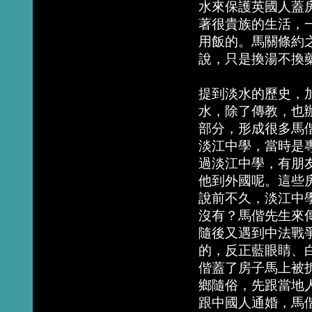
水來保護英國人蓋
著很貴族的生活，
用飯的。馬關條約
說，只是換湯不換
提到淡水的歷史，加
水，除了傳教，也
部分，形成很多馬
淡江中學，當時是
過淡江中學，有朋
他到外國呢。這些
說前不久，淡江中
沒有？馬偕先生來
隨後又遇到中法戰
的，反正藍眼睛、
偕蓋了房子馬上被
鄉隨俗，先跟當地
跟中國人通婚，馬