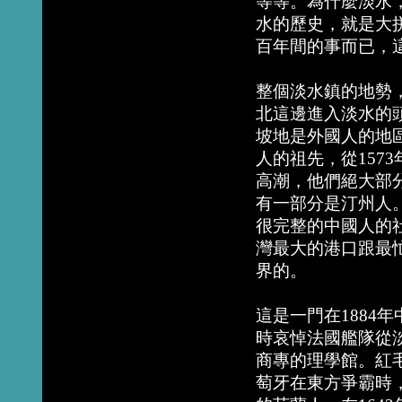
等等。為什麼淡水
水的歷史，就是大
百年間的事而已，
整個淡水鎮的地勢
北這邊進入淡水的
坡地是外國人的地
人的祖先，從157
高潮，他們絕大部
有一部分是汀州人
很完整的中國人的
灣最大的港口跟最
界的。
這是一門在1884
時哀悼法國艦隊從
商專的理學館。紅毛
萄牙在東方爭霸時