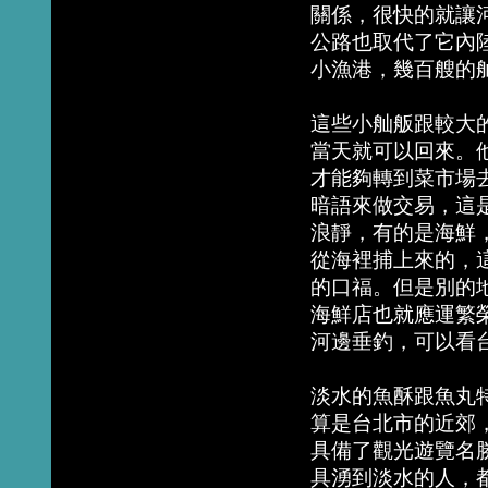
關係，很快的就讓
公路也取代了它內
小漁港，幾百艘的
這些小舢舨跟較大
當天就可以回來。
才能夠轉到菜市場
暗語來做交易，這
浪靜，有的是海鮮
從海裡捕上來的，
的口福。但是別的
海鮮店也就應運繁
河邊垂釣，可以看
淡水的魚酥跟魚丸
算是台北市的近郊
具備了觀光遊覽名
具湧到淡水的人，