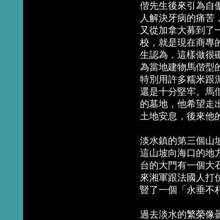
偕先生後來引為自
人解決牙病的痛苦，
又從加拿大募到了
校，就是現在商專
生認為，這樣做很
為當地建物馬偕型
特別用許多糯米跟
還是十分堅牢。馬
的墓地，他希望走
土地安息，後來他
淡水鎮的第三個山
這山坡向海口的地
台的大門有一個大
來湘軍跟法國人打
豎了一個「永垂不
過去淡水的繁榮像