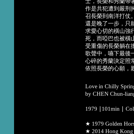
士，長榮和秀蘭帶
作是共犯遭到嚴刑
召長榮到南洋打仗
還是晚了一步，只
求愛心切的橫山強
死，而啞巴也被橫
受重傷的長榮躺在
歌聲中，嚥下最後
心碎的秀蘭決定照
依照長榮的心願，
Love in Chilly Sprin
by CHEN Chun-lian
1979 ∣101min ∣ Colo
★ 1979 Golden Horse
★ 2014 Hong Kong A