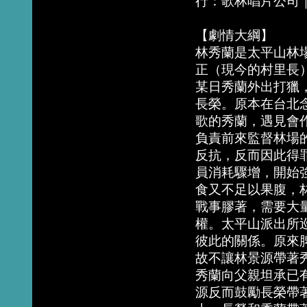
行：歌林唱片公司
【劇情大綱】
林秀蘭是太平山林
正（現今的村里長
某日秀蘭外出打獵
長榮。原本在台北
歌的秀蘭，遇見會
負責前來監督林場
反抗，反而因此得
員消耗驟增，開始
食又不足以果腹，
戰事膠著，需要大
權。太平山派出所
彼此的關係。原來
故不讓林景源帶著
秀蘭向父親坦承已
源反而鼓勵長榮帶