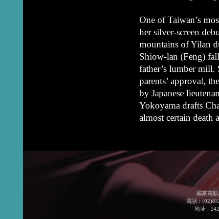
One of Taiwan’s most
her silver-screen deb
mountains of Yilan d
Shiow-lan (Feng) fall
father’s lumber mill. 
parents’ approval, th
by Japanese lieutena
Yokoyama drafts Cha
almost certain death 
國家電影
電話：(02)852
地址：24