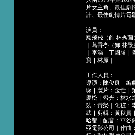
片女主角、最佳劇
計、最佳劇情片電
演員：
鳳飛飛（飾 林秀蘭
｜葛香亭（飾 林景
｜李滔｜丁國勝｜
寶｜林原｜
工作人員：
導演：陳俊良｜編
琛｜製片：金愷｜
慶松｜燈光：林水
裝：黃榮｜化粧：
武｜剪輯：黃秋貴
哈都｜配音：華谷
亞電影公司｜作曲