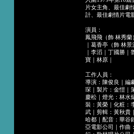
片女主角、最佳劇
計、最佳劇情片電
演員：
鳳飛飛（飾 林秀蘭
｜葛香亭（飾 林景
｜李滔｜丁國勝｜
寶｜林原｜
工作人員：
導演：陳俊良｜編
琛｜製片：金愷｜
慶松｜燈光：林水
裝：黃榮｜化粧：
武｜剪輯：黃秋貴
哈都｜配音：華谷
亞電影公司｜作曲