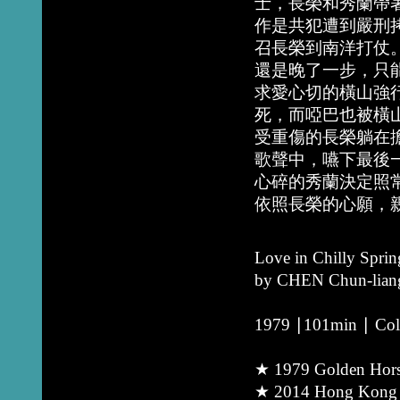
士，長榮和秀蘭帶
作是共犯遭到嚴刑
召長榮到南洋打仗
還是晚了一步，只
求愛心切的橫山強
死，而啞巴也被橫
受重傷的長榮躺在
歌聲中，嚥下最後
心碎的秀蘭決定照
依照長榮的心願，
Love in Chilly Sprin
by CHEN Chun-lian
1979 ∣101min ∣ Colo
★ 1979 Golden Horse
★ 2014 Hong Kong A