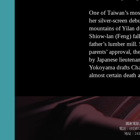
One of Taiwan’s most
her silver-screen deb
mountains of Yilan d
Shiow-lan (Feng) fall
father’s lumber mill. 
parents’ approval, th
by Japanese lieutena
Yokoyama drafts Cha
almost certain death 
國家電影
電話：(02)852
地址：24