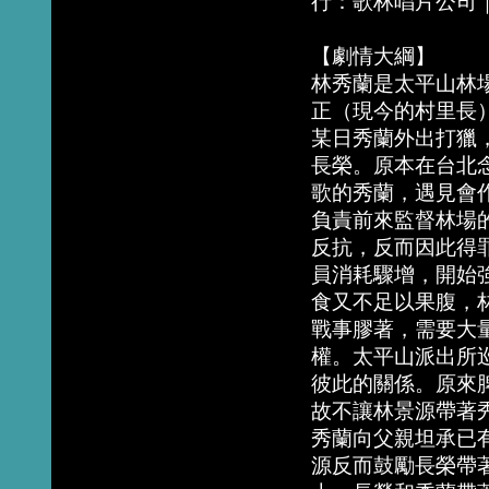
行：歌林唱片公司
【劇情大綱】
林秀蘭是太平山林
正（現今的村里長
某日秀蘭外出打獵
長榮。原本在台北
歌的秀蘭，遇見會
負責前來監督林場
反抗，反而因此得
員消耗驟增，開始
食又不足以果腹，
戰事膠著，需要大
權。太平山派出所
彼此的關係。原來
故不讓林景源帶著
秀蘭向父親坦承已
源反而鼓勵長榮帶