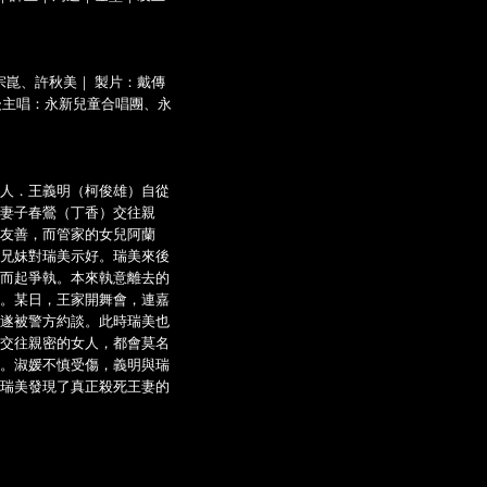
宗崑、許秋美｜ 製片：戴傳
幕後主唱：永新兒童合唱團、永
人．王義明（柯俊雄）自從
妻子春鶯（丁香）交往親
友善，而管家的女兒阿蘭
兄妹對瑞美示好。瑞美來後
而起爭執。本來執意離去的
。某日，王家開舞會，連嘉
遂被警方約談。此時瑞美也
交往親密的女人，都會莫名
。淑媛不慎受傷，義明與瑞
瑞美發現了真正殺死王妻的