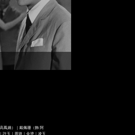
 高鳳嬌）｜戴佩珊（飾 阿
帆｜許玉｜周遊｜金塗｜凌玉