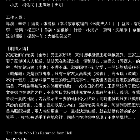
｜小皮｜柯佑民｜王滿嬌｜田明｜
工作人員：
導演：辛奇｜ 編劇：張淵福（本片故事改編自《米蘭夫人》）｜ 監製：翁
李｜ 音樂：楊三郎｜ 作詞：葉俊麟｜ 錄音：林焜圻｜ 剪輯：沈業康｜ 
達合唱團｜ 攝製沖印：大都影業公司｜
【劇情大綱】
家庭教師白瑞美（金玫）受王家所聘，來到後即感覺王宅氣氛詭異。王家主
妻子疑似與人人私通、雙雙死在海裡之後，便和朋友．連嘉文（郭夜人）的
密，對女兒淑媛（小惠）不理不睬。淑媛因得不到父愛，一開始對瑞美很不
（戴佩珊）更是行蹤鬼祟，只有王家友人高鳳嬌（柳青）、高玉琨（歐威）
不到一個月，王家即接二連三的發生鬧鬼事件。瑞美也因義明對淑媛的態度
瑞美，不料義明被瑞美的態度所感動，一改往日的行徑，王家開始有了歡笑
文夫婦也在邀約之列，不幸翌日竟接到連嘉文被人毒殺的噩耗，義明、春鶯
發現王妻的日記，內容顯示出王妻的死因令人懷疑；同時也發現只要跟義明
其妙的被陷害。之後，義明以散心為由，邀請瑞美攜淑媛、阿蘭到別墅遊玩
美為照顧淑媛，兩人感情更進一步，最後決定結婚。就在結婚典禮的前夕，
兇手，但她卻被兇手困在地窖裡，同時也在地窖中發現了王妻的屍體......。
The Bride Who Has Returned from Hell
by HSIN Chi