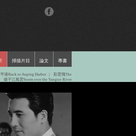
片
掃描片目
論文
專書
Back to Anping Harbor
|
彩雲飛The
揚子江風雲Storm over the Yangtze River