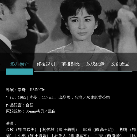
s
影片簡介
修復說明
前後對比
放映紀錄
文創產品
導演：辛奇 HSIN Chi
年代：1965 | 片長 ：117 min | 出品國：台灣／永達影業公司
作品語言：台語
原始規格：35mm拷貝／黑白
演員：
金玫（飾 白瑞美）｜柯俊雄（飾 王義明）｜歐威（飾 高玉琨）｜柳青（飾
蘭）｜小惠（飾 王淑媛）｜郭夜人（飾 連嘉文）｜丁香（飾 春鶯）｜月