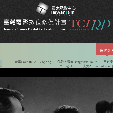
修復影
春寒Love in Chilly Spring
|
危險的青春Dangerous Youth
|
回來安平港
Young Ones
|
俠女A Touch of Zen
|