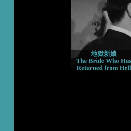
2016
2015
2013
地獄新娘
The Bride Who Ha
Returned from Hell