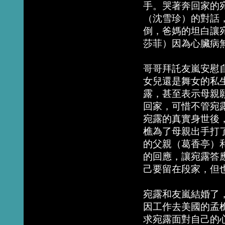
手。哭著奔回家的
（沈雪珍）的對話
倒，爸媽的坦白讓
莎菲）因為心臟病
哥哥拜託友嵐安慰
女兒還是舞女的私
露，甚至表示母親
回家，可惜不管宛
宛露的真實身世後
樵為了母親出手打
的父親（葛香亭）
的回應，讓宛露答
己要留在段家，但
宛露和友嵐結婚了
因工作去美國的孟
求宛露面對自己的