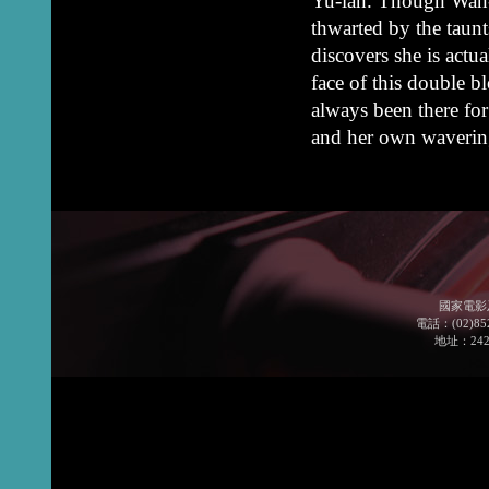
Yu-lan. Though Wan-l
thwarted by the taun
discovers she is actua
face of this double b
always been there fo
and her own wavering
國家電影
電話：(02)852
地址：24