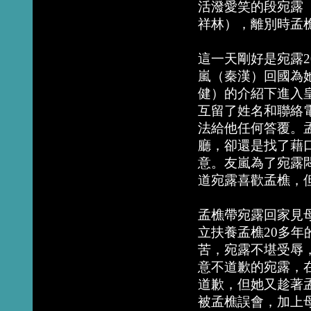
活潑愛笑的段宛露
祥林），離別時孟
這一天剛好是宛露
嵐（秦漢）回國為
健）的介紹下進入
互留了姓名和聯絡
法給他任何答覆。
廳，卻還是找了藉
意。友嵐為了宛露
道宛露喜歡孟樵，
孟樵帶宛露回家見
立扶養孟樵20多
苦，宛露不堪受辱
意不道歉的宛露，
道歉，但她又趁著
被孟樵誤會，加上