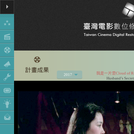
我是一片雲Cloud of R
2017
Husband’s Secret
2021
2020
2019
2018
2016