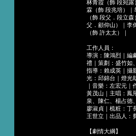
林青霞（飾 段宛露
霖（飾 段兆培）｜
（飾 段父．段立森
父．顧仰山）｜李
（飾 許太太）｜
工作人員：
導演：陳鴻烈｜編
禮｜策劃：盛竹如
指導：賴成英｜攝
光：邱錦台｜燈光
｜音樂：左宏元｜
黃茂山｜主唱：鳳
泉、陳仁、楊占德
廖淑貞｜梳粧：丁
王世立｜出品人：
【劇情大綱】