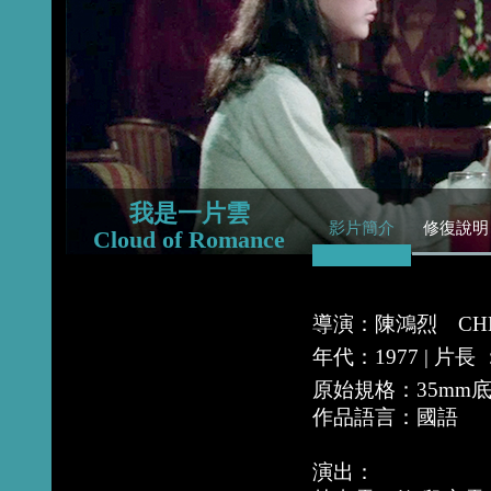
2015
2014
2013
我是一片雲
影片簡介
修復說明
Cloud of Romance
導演：陳鴻烈 CHEN 
年代：1977 | 片長
原始規格：35mm
作品語言：國語
演出：