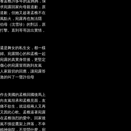
養孟樵20多年的孟媽媽，保
求宛露回家向母親道歉，原
道歉，但她又趁著孟樵不在
風點火，宛露再也無法隱
伯母（沈雪珍）的對話，原
打擊。直到哥哥說出實情，
還是舞女的私生女，都一樣
婦。宛露開心的和孟樵一起
宛露的真實身世後，更堅定
傷心的宛露冒雨跑到友嵐
人家親切的回應，讓宛露答
激的叫了一聲許伯母
作去美國的孟樵回國後馬上
向友嵐坦承和孟樵見面，友
痛不欲生，就這樣兩人又再
又因此心軟。孟樵逼著宛露
在孟樵強烈的愛中。回家後
嵐不慎從鷹架上摔落，不幸
精神病院，不管問什麼，宛