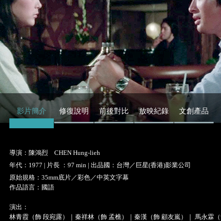
影片簡介
修復說明
前後對比
放映紀錄
文創產品
導演：陳鴻烈 CHEN Hung-lieh
年代：1977 | 片長 ：97 min | 出品國：台灣／巨星(香港)影業公司
原始規格：35mm底片／彩色／中英文字幕
作品語言：國語
演出：
林青霞（飾 段宛露）｜秦祥林（飾 孟樵）｜秦漢（飾 顧友嵐）｜ 馬永霖（