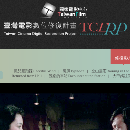
修復影
風兒踢踏踩Cheerful Wind
|
颱風Typhoon
|
空山靈雨Raining in the 
Returned from Hell
|
難忘的車站Encounter at the Station
|
大甲媽祖回娘家T