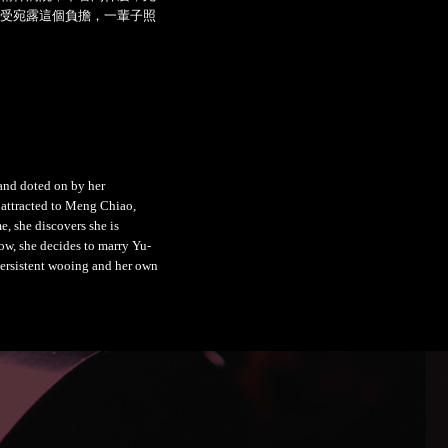
受宛露這個負擔，一輩子照
 and doted on by her
 attracted to Meng Chiao,
e, she discovers she is
low, she decides to marry Yu-
persistent wooing and her own