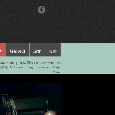
片
掃描片目
論文
專書
Mountain
|
地獄新娘The Bride Who Has
he Homecoming Pilgrimage of Dajia
Mazu