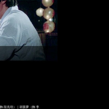
飾 段兆培）｜胡茵夢（飾 李