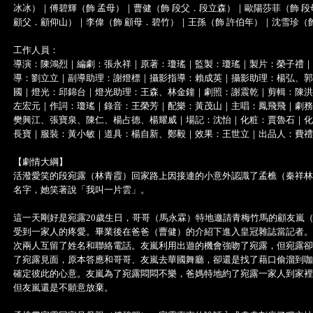
冰冰）｜傅碧輝（飾 孟母）｜曹健（飾 段父．段立森）｜歐陽莎菲（飾 段
顧父．顧仰山）｜李偉（飾 顧母．碧竹）｜王孫（飾 許伯年）｜沈雪珍（
工作人員：
導演：陳鴻烈｜編劇：張永祥｜原著：瓊瑤｜監製：瓊瑤｜製片：榮子禮｜
導：劉立立｜副導助理：謝燈標｜攝影指導：賴成英｜攝影助理：楊弘、郭
國｜燈光：邱錦台｜燈光助理：王森、林金鐘｜劇照：謝震乾｜剪輯：陳洪
左宏元｜作詞：瓊瑤｜錄音：王榮芳｜配樂：黃茂山｜主唱：鳳飛飛｜劇務
樊興江、張寶泉、陳仁、楊占德、楊耀威｜場記：沈怡｜化粧：賈魯石｜化
長寶｜服裝：黃小敏｜道具：楊自新、鄭毅｜效果：王世立｜出品人：費禮
【劇情大綱】
活潑愛笑的段宛露（林青霞）回家路上因接連的小意外認識了孟樵（秦祥林
名字，她笑著說「我叫一片雲」。
這一天剛好是宛露20歲生日，哥哥（馬永霖）特地邀請青梅竹馬的顧友嵐
受到一家人的疼愛。畢業後在爸爸（曹健）的介紹下進入皇冠雜誌當記者。
次兩人互留了姓名和聯絡電話。友嵐利用出遊的機會強吻了宛露，但宛露卻
了宛露見面，原本答應和哥哥、友嵐去華國舞廳，卻還是找了藉口偷溜到咖
確定彼此的心意。友嵐為了宛露悶悶不樂，爸媽特地約了宛露一家人到家裡
但友嵐還是不願意放棄。