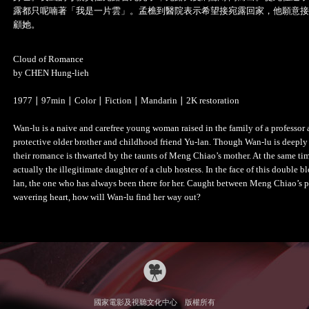
露都只呢喃著「我是一片雲」。孟樵到醫院表示希望接宛露回家，他願意接
顧她。
Cloud of Romance
by CHEN Hung-lieh
1977 ∣ 97min ∣ Color ∣ Fiction ∣ Mandarin ∣ 2K restoration
Wan-lu is a naive and carefree young woman raised in the family of a professor
protective older brother and childhood friend Yu-lan. Though Wan-lu is deeply
their romance is thwarted by the taunts of Meng Chiao’s mother. At the same tim
actually the illegitimate daughter of a club hostess. In the face of this double b
lan, the one who has always been there for her. Caught between Meng Chiao’s 
wavering heart, how will Wan-lu find her way out?
國家電影及視聽文化中心 版權所有