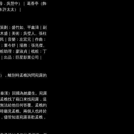
母．吳慧中）｜ 葛香亭（飾
飾 許太太）｜
策劃：盛竹如、平鑫濤｜副
木盛｜美術：吳璧人、張柱
民｜音樂：左宏元｜作曲：
：董今舒｜場務：張兆傑、
粧助理：廖淑貞｜梳粧：丁
｜出品：巨星影業公司｜
），離別時孟樵詢問宛露的
（秦漢）回國為她慶生。宛露
孟樵找了藉口來找宛露，這
無法給他任何答覆。孟樵約
啡廳見孟樵。兩個人也終於
，儘管知道宛露喜歡孟樵，