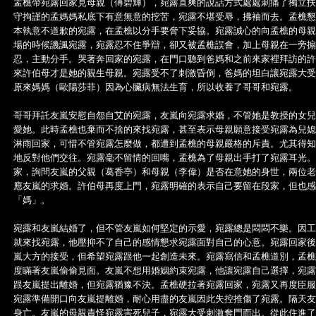
孟樵帶宛露回家見母親（傅碧輝），宛露直爽的說話方式處處刺痛了獨立扶
守拘謹的孟媽媽私底下有意無意的挖苦，宛露不堪受辱，拂袖而去。孟樵懇
本執意不道歉的宛露，在孟樵以分手要脅下妥協。宛露誠心的向孟樵的母親
場的時候譏諷宛露，宛露忍不住爭辯，卻又被孟樵誤會，加上母親在一旁搧
忍，主動分手。哭著奔回家的宛露，在門口聽到爸媽和之前來家裡拜訪的許
來許伯母才是她的親生母親。宛露受不了刺激昏倒，爸媽的坦白讓宛露大受
原來媽媽（歐陽莎菲）因為心臟病無法生育，所以收養了哥哥和宛露。
哥哥拜託友嵐安慰自怨自艾的宛露，友嵐向宛露求婚，不管她是教授的女兒
愛她。此時孟樵也棄而不捨的來找宛露，甚至表示母親願意接受宛露為兒媳
淋雨回家，可惜不管宛露怎麼做，都遭到孟樵的母親嚴格的斥責。尤其得知
地反對他們交往。宛露毫不留情的回嘴，孟樵為了母親出手打了宛露耳光。
家，詢問友嵐的父親（葛香亭）和母親（李偉）是否在意她的身世，兩位老
應友嵐的求婚。許伯母再度上門，宛露明確的表示自己要留在段家，但也感
「媽」。
宛露和友嵐結婚了，但不管友嵐如何堅定的示愛，宛露總是悶悶不樂。因工
就來找宛露，他壓抑不了自己的感情懇求宛露面對自己的心意。宛露回家後
嵐大方的接受，但希望宛露跟他一起創造未來。宛露寫信和孟樵道別，孟樵
度瞞著友嵐偷偷見面。友嵐不想用婚姻約束宛露，他讓宛露自己選擇，宛露
跟友嵐提出離婚，但宛露猶豫不決。孟樵硬拉著宛露回家，宛露又再度臣服
宛露準備開口向友嵐提離婚，耐心用盡的友嵐因此失控推傷了宛露。隔天友
身亡。友嵐的母親責怪宛露害死兒子，宛露大受刺激奪門而出。從此住進了