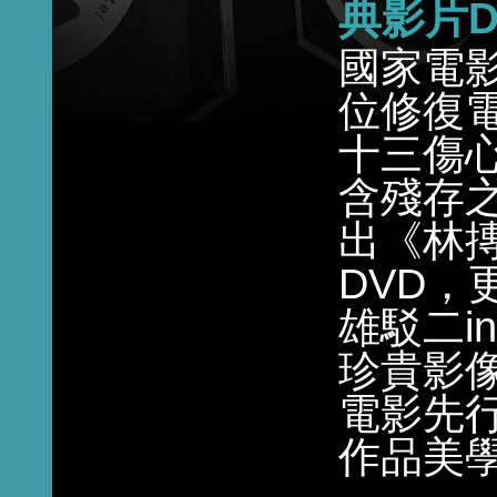
典影片D
國
家電
位修復
十三傷
含殘存
出《林
DVD，
雄駁二i
珍貴影
電影先
作品美