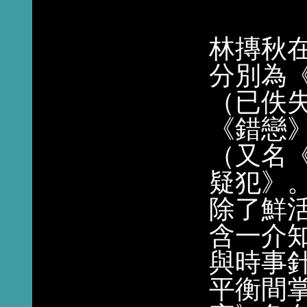
林摶秋
分別為
（已佚
《錯戀
（又名
疑犯》
除了鮮
含一介
與時事
平衡間