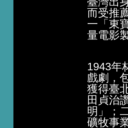
臺灣出
而受推
一「東
量電影
1943
年
戲劇，
獲得臺
田貞治
明」；
礦牧事