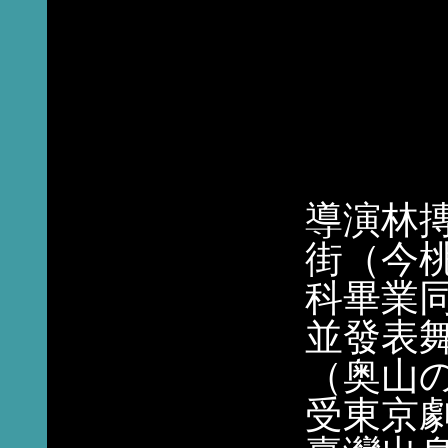
導演林
街（今
科畢業
並發表
（奥山
受東京