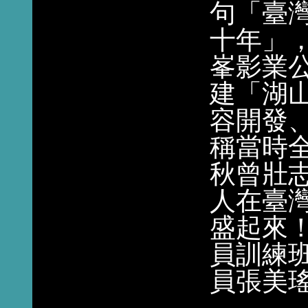
句「臺
十年」，
峯影業
建「湖
容開發
稱當時
秋曾壯
人在臺
盛起來
員訓練
員張美