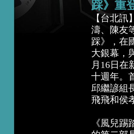
踩》重
【台北訊
濤、陳友
踩》，在
大銀幕，與
月16日
十週年。
邱繼諺組
飛飛和侯
《風兒踢踏