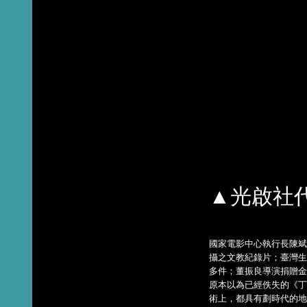
▲光啟社
國家電影中心執行長陳斌
攝之文教紀錄片；臺灣生
多件；董振良導演捐贈金
原本以為已經佚失的《
術上，都具有劃時代的地