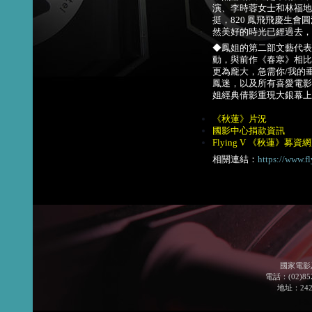
演、李時蓉女士和林福地
挺，820 鳳飛飛慶生
然美好的時光已經過去，
◆鳳姐的第二部文藝代表
動，與前作《春寒》相比
更為龐大，急需你/我的
鳳迷，以及所有喜愛電影
姐經典倩影重現大銀幕上
《秋蓮》片況
國影中心捐款資訊
Flying V 《秋蓮》募資
相關連結：
https://www.f
國家電影
電話：(02)852
地址：24