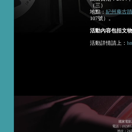
（三）
地點：
紀州庵古
107號）。
活動內容包括文
活動詳情請上：
ht
國家電影
電話：(02)852
地址：24