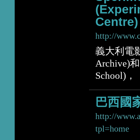
(Exper
Centre)
http://www.c
義大利電影實
Archive
School)，
巴西國家檔
http://www.a
tpl=home