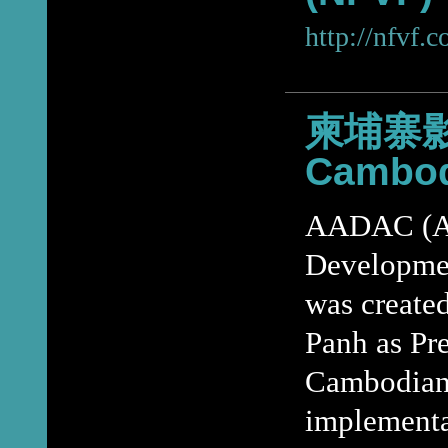
http://nfvf.c
柬埔寨影音
Cambod
AADAC (As
Developmen
was created
Panh as Pre
Cambodian
implementa