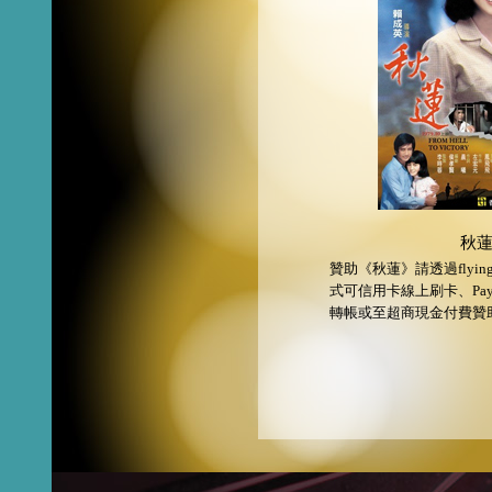
秋
贊助《秋蓮》請透過flyi
式可信用卡線上刷卡、Pay
轉帳或至超商現金付費贊