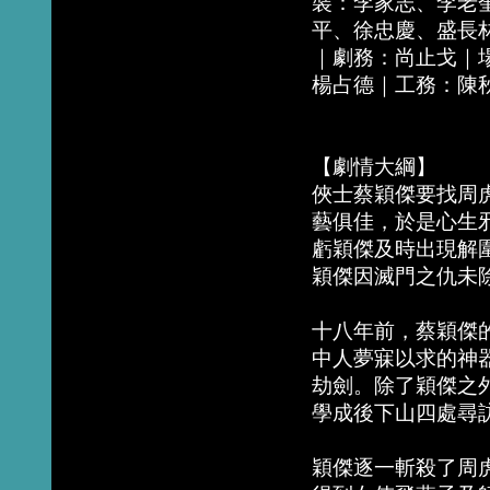
裝：李家志、李老
平、徐忠慶、盛長
｜劇務：尚止戈｜
楊占德｜工務：陳
【劇情大綱】
俠士蔡穎傑要找周
藝俱佳，於是心生
虧穎傑及時出現解
穎傑因滅門之仇未
十八年前，蔡穎傑
中人夢寐以求的神
劫劍。除了穎傑之
學成後下山四處尋
穎傑逐一斬殺了周