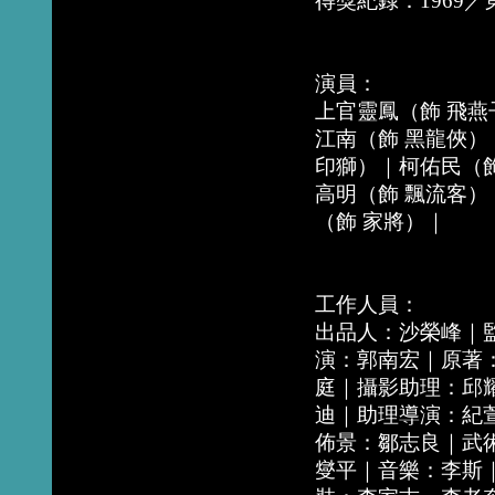
得獎紀錄：1969
演員：
上官靈鳳（飾 飛燕
江南（飾 黑龍俠）
印獅）｜柯佑民（飾
高明（飾 飄流客）
（飾 家將）｜
工作人員：
出品人：沙榮峰｜
演：郭南宏｜原著
庭｜攝影助理：邱
迪｜助理導演：紀
佈景：鄒志良｜武
燮平｜音樂：李斯