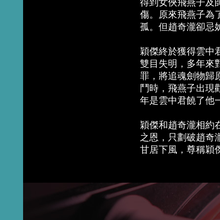
得到女俠飛燕子及
傷。原來飛燕子為
孤。但趙奇瀧卻忌
穎傑終於獲得雲中
雙目失明，多年來
罪，將追魂劍物歸
鬥時，飛燕子出現
年是雲中君饒了他
穎傑和趙奇瀧相約
之恩，只劃破趙奇
甘居下風，尊稱穎