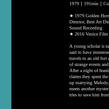
1979 ∣ 191min ∣ Col
★ 1979 Golden Horse
Director, Best Art D
Sound Recording
★ 2016 Venice Film F
A young scholar is t
said to have immense
travels to an old for
of strange events an
After a night of fea
claims they spent the
up marrying Melody, 
meets another myster
tries to save him fro