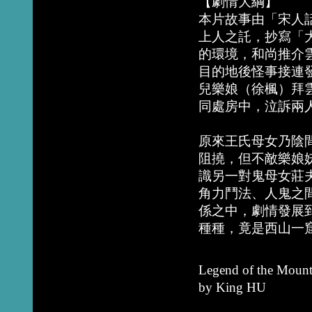
【劇情大綱】
本片故事由「宋人
上人之託，抄寫「
的環境，和尚推介
目的地後怪事接連
兒樂娘（徐楓）拜
同處房中，泣訴兩
原來王氏母女乃陰
阻撓，但不敵樂娘
識另一對鬼母女莊
角力鬥法、人鬼之
係之中，劇情發展
種種，竟是西山一
Legend of the Mount
by King HU