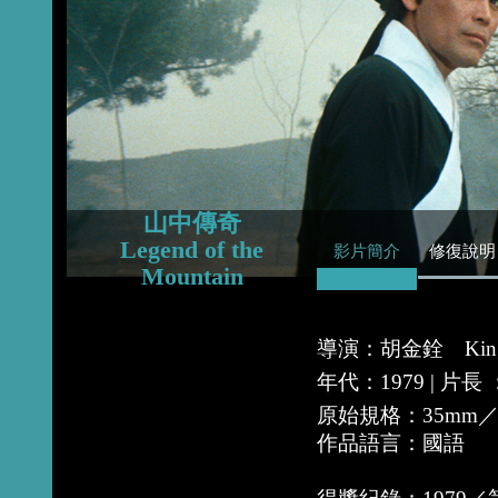
2015
2014
2013
山中傳奇
Legend of the
影片簡介
修復說明
Mountain
導演：胡金銓 King
年代：1979 | 片長 
原始規格：35mm
作品語言：國語