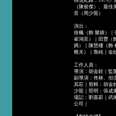
得獎紀錄：1979
（陳俊傑）、最佳
音（周少龍）
演出：
徐楓（飾 樂娘）｜
崔鴻至）｜田豐（飾
媽）｜陳慧樓（飾 
樵夫）｜魯純｜金
工作人員：
導演：胡金銓｜監
副導演：佟林、但
其莊｜剪輯：胡金
少龍｜照明：張成
場記：劉嘉蔚｜武
公司｜