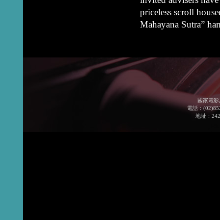
priceless scroll house
Mahayana Sutra” han
國家電影
電話：(02)852
地址：24