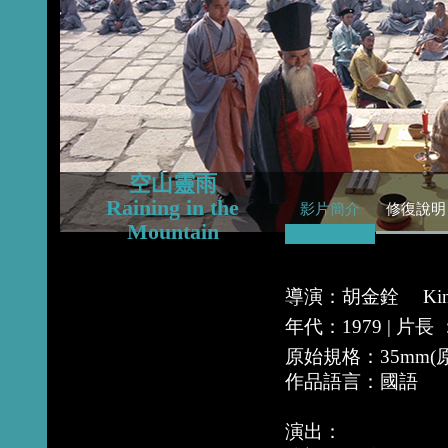
2015
2014
2013
空山靈雨
Raining in the
影片簡介
修復說明
Mountain
導演：胡金銓 Kin
年代：1979 | 片長
原始規格：35mm
作品語言：國語
演出：