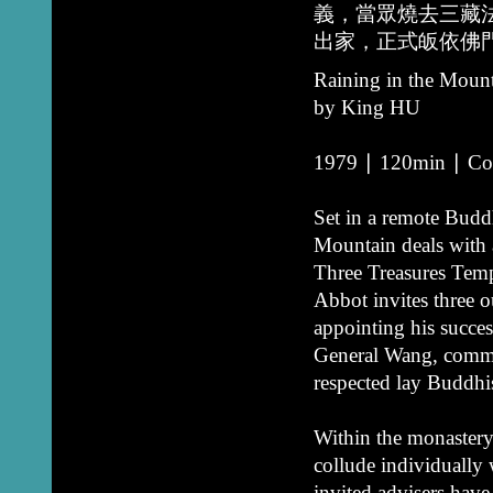
義，當眾燒去三藏
出家，正式皈依佛
Raining in the Moun
by King HU
1979 ∣ 120min ∣ Col
Set in a remote Budd
Mountain deals with 
Three Treasures Temp
Abbot invites three ou
appointing his succe
General Wang, comman
respected lay Buddhis
Within the monastery,
collude individually
invited advisers have