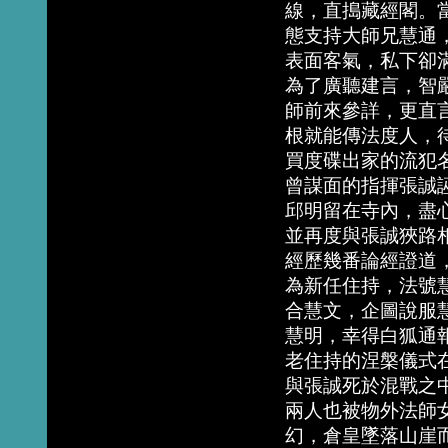
線，直搗藏經閣。
態支持大師兄慧通
表面客氣，私下卻
為了廣聽建言，智
師前來參詳，更直
根就能傳法度人，
買度碟出家的流犯
曾謀面的指揮張誠
邱明留在寺內，盡
並再度與張誠狹路
經歷幾番論經證道
為新任住持，法號
合慧文，企圖說服
慧明，幸得白狐通
老住持的涅槃儀式
與張誠死於混戰之
兩人也被物外法師
幻，倉皇墜落山崖