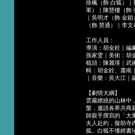
徐楓（飾 白狐）｜
軍）｜陳慧樓（飾 
｜吳明才（飾 金鎖
（飾 慧通）｜李
工作人員：
導演：胡金銓｜編
孫家雯｜美術：胡
梳頭：陳麗瑛｜武
輯：胡金銓、蕭南
｜音樂：吳大江｜
【劇情大綱】
雲霧繚繞的山林中
槃，邀請各界共商
師親手撰寫的「大
夫人赴約，擬助寺
狐。白狐不懂經書