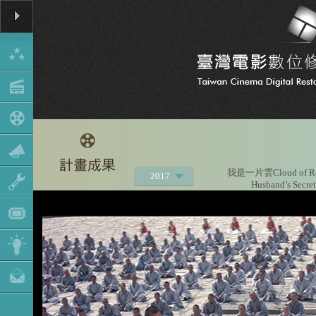
我是一片雲Cloud of R
2017
Husband’s Secret
2021
2020
2019
2018
2016