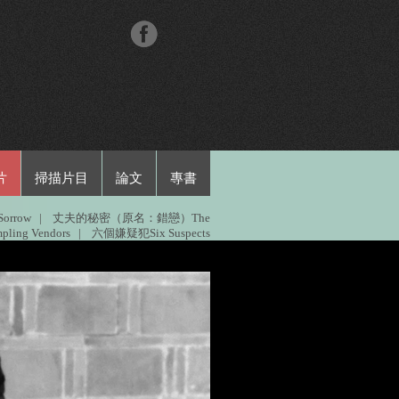
片
掃描片目
論文
專書
orrow
|
丈夫的秘密（原名：錯戀）The
ling Vendors
|
六個嫌疑犯Six Suspects