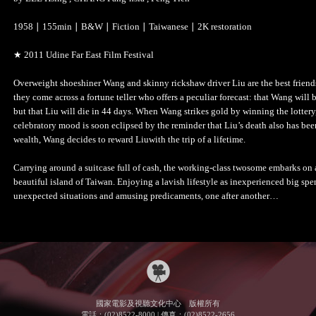
1958 ∣ 155min ∣ B&W ∣ Fiction ∣ Taiwanese ∣ 2K restoration
★ 2011 Udine Far East Film Festival
Overweight shoeshiner Wang and skinny rickshaw driver Liu are the best frien
they come across a fortune teller who offers a peculiar forecast: that Wang wil
but that Liu will die in 44 days. When Wang strikes gold by winning the lottery, 
celebratory mood is soon eclipsed by the reminder that Liu’s death also has be
wealth, Wang decides to reward Liuwith the trip of a lifetime.
Carrying around a suitcase full of cash, the working-class twosome embarks on a
beautiful island of Taiwan. Enjoying a lavish lifestyle as inexperienced big spe
unexpected situations and amusing predicaments, one after another…
國家電影及視聽文化中心 版權所有
電話：(02)8522-8000 | 傳真：(02)8522-2656