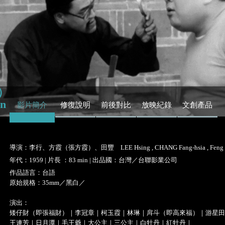
）
in
影片簡介
修復說明
前後對比
放映紀錄
文創產品
導演：李行、方霞（張方霞）、田豐 LEE Hsing , CHANG Fang-hsia , Feng 
年代：1959 | 片長 ：83 min | 出品國：台灣／台聯影業公司
作品語言：台語
原始規格：35mm／黑白／
演出：
矮仔財（即張福財）｜李冠章｜柯玉霞｜林琳｜戽斗（即高來福）｜游星田
王連芳｜日月潭｜毛王爺｜大公主｜三公主｜白牡丹｜紅牡丹｜