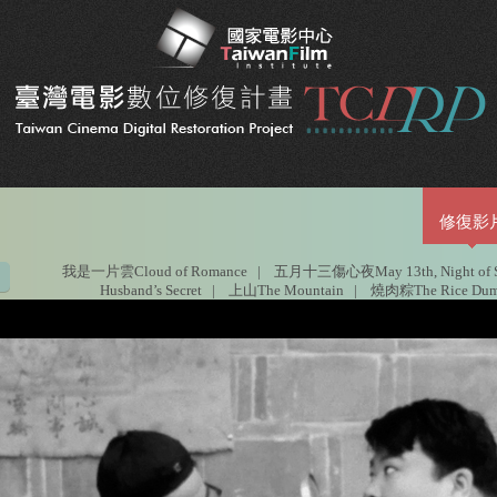
修復影
我是一片雲Cloud of Romance
|
五月十三傷心夜May 13th, Night of S
Husband’s Secret
|
上山The Mountain
|
燒肉粽The Rice Dump