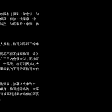
賴國材｜攝影：陳忠信｜助
保羅｜剪接：沈業康｜沖
鴻烈｜助理製片：李溯｜佈
人擦鞋，柳哥則靠踩三輪車
阿花不僅不嫌棄柳哥，還答
在三日內會發大財，而柳哥
二十萬元。柳哥則因擔心大
重義氣的王哥帶著柳哥全台
泡溫泉，接著搭火車到台
獻身，柳哥趁隙逃跑，大享
替被高利貸業者追債的阿婆
。