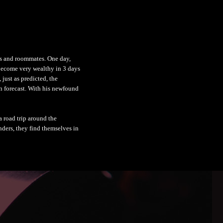
ds and roommates. One day,
l become very wealthy in 3 days
just as predicted, the
en forecast. With his newfound
 road trip around the
nders, they find themselves in