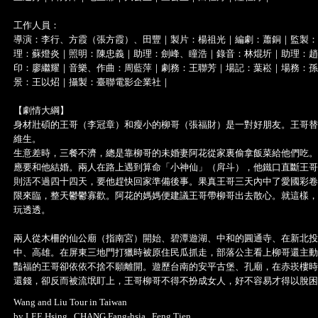
工作人員：
導演：李行、方霞（張方霞）、田豐｜製片：楊祖光｜編劇：蕭銅｜監製：
理：蘇燈炎｜照明：陳忠義｜助理：劍峰、瞳浩｜錄音：林焜圻｜助理：趙
印：廖繼耀｜音樂、作曲：周藍萍｜劇務：王聯芳｜場記：葉崧｜場務：孫
景：王以炤｜攝製：臺聯電影企業社｜
【劇情大綱】
身材壯碩的王哥（李冠章）和瘦小的柳哥（張福財）是一對好朋友。王哥替
維生。
生意差時，三餐不濟，總是靠柳哥的未婚妻阿花從家裏偷拿飯菜給他們吃。
應要和他結婚。兩人在路上遇到算命「小神仙」（戽斗），他鐵口直斷王哥
則活不過四十四天，要他趕快回家準備後事。果真王哥三天內中了愛國彩卷
限來臨，整天鬱鬱寡歡。阿花的媽媽便建議王哥帶柳哥出去散心。就這樣，
玩透透。
兩人從木柵的仙公廟（指南宮）開始、碧潭遊湖、中和的圓通寺、在新北投
中、高雄。在屏東三地門打獵時被原住民瓜抓走，部落公主看上柳哥還主動
豔福的王哥卻依依不捨不願離開。遊歷台南的安平古堡、孔廟，在赤崁樓時
還錢，卻反而被流氓盯上，王哥柳哥不得不扮成女人，好不容易才得以脫困
Wang and Liu Tour in Taiwan
by LEE Hsing , CHANG Fang-hsia , Feng Tien