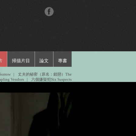
片
掃描片目
論文
專書
orrow
|
丈夫的秘密（原名：錯戀）The
ling Vendors
|
六個嫌疑犯Six Suspects