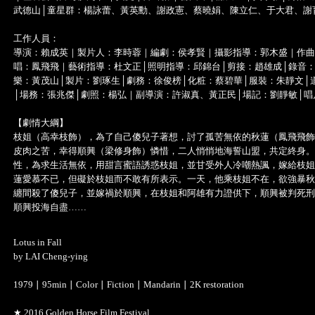
武德山│童星群：楊詠蕾、黃英勳、謝政憲、蔡曉娟、陳立仁、于大君、謝
工作人員：
導演：賴成英｜製片人：李時蓉｜編劇：侯孝賢｜攝影指導：郭木盛｜作曲
唱：鳳飛飛｜藝術指導：杜文正│照明指導：邱錦台│剪接：趙雄成│錄音：
樂：黃茂山│製片：劉琢生│劇務：徐俊榜│化粧：蔡碧華│服裝：朱靜文│
│場務：張兆傑│劇照：楊弘｜副導演：許淑真、黃正民│場記：劉靜敏│唱
【劇情大綱】
枝姐（高幸枝飾），為了自己傻兒子著想，討了孤苦無依的秋蓮（鳳飛飛飾
皮肉之苦，幸得順興（梁修身飾）憐惜，二人悄悄地海誓山盟，共定終身。
性，為求生活無依，用甜言蜜語誘惑枝姐，並甘受外人冷嘲熱諷，嫁給枝姐
蓮愛慕不已，但礙於枝姐而不敢有所表示。一天，他乘枝姐不在，欲強暴秋
纏間殺了傻兒子，並嫁禍於順興，在枝姐和阿雄有力證供下，順興被判死刑
順興投海自盡……
Lotus in Fall
by LAI Cheng-ying
1979 ∣ 95min ∣ Color ∣ Fiction ∣ Mandarin ∣ 2K restoration
★ 2016 Golden Horse Film Festival