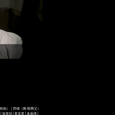
 枝姐）｜郎雄（飾 順興父）
│張英頎│姜宜君│袁葆璜│