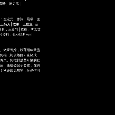
育玲、萬晃丞│
：左宏元｜作詞：晨曦｜主
王榮芳│效果：王世立│音
道具：王新竹│梳粧：李宏英
片發行：歌林唱片公司│
）做童養媳，秋蓮經年受盡
阿雄（柯俊雄飾）豪賭成
為夫。阿雄對楚楚可憐的秋
蓮，後被傻兒子發覺，在糾
！秋蓮眼見無望，於是偕同