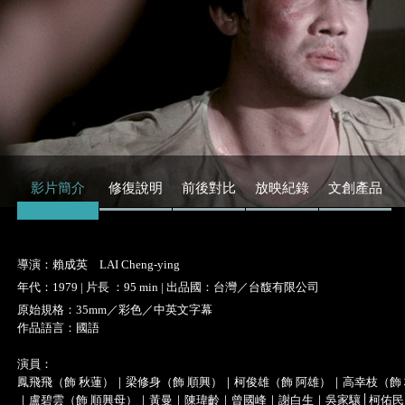
影片簡介
修復說明
前後對比
放映紀錄
文創產品
導演：賴成英 LAI Cheng-ying
年代：1979 | 片長 ：95 min | 出品國：台灣／台馥有限公司
原始規格：35mm／彩色／中英文字幕
作品語言：國語
演員：
鳳飛飛（飾 秋蓮）｜梁修身（飾 順興）｜柯俊雄（飾 阿雄）｜高幸枝（飾
｜盧碧雲（飾 順興母）｜黃曼｜陳瑋齡｜曾國峰｜謝白生｜吳家驤│柯佑民