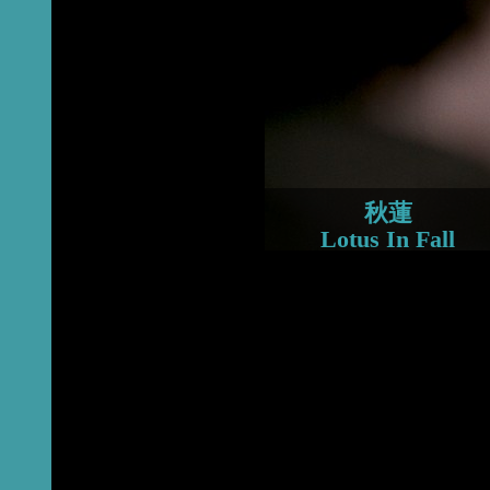
2015
2014
2013
秋蓮
Lotus In Fall