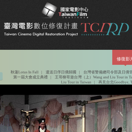
修復影
秋蓮Lotus In Fall
|
遣送日俘日僑歸國
|
台灣省警備總司令部及日僑
第一屆大會成立典禮
|
王哥柳哥遊台灣（上）Wang and Liu Tour in Ta
Liu Tour in Taiwan
|
再見台北Goodbye, Ta