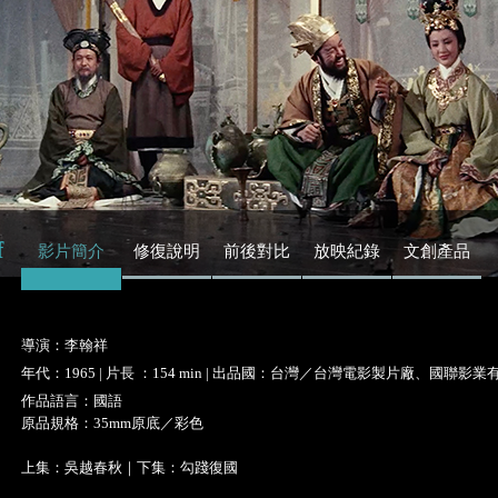
f
影片簡介
修復說明
前後對比
放映紀錄
文創產品
導演：李翰祥
年代：1965 | 片長 ：154 min | 出品國：台灣／台灣電影製片廠、國聯影
作品語言：國語
原品規格：35mm原底／彩色
上集：吳越春秋｜下集：勾踐復國