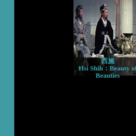
2015
2014
2013
西施
Hsi Shih：Beauty o
Beauties