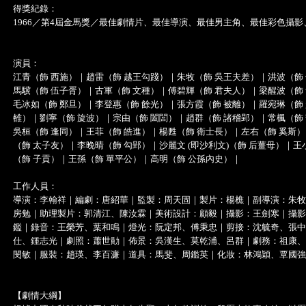
得獎紀錄：
1966／第4屆金馬獎／最佳劇情片、最佳導演、最佳男主角、最佳彩色攝
演員：
江青（飾 西施）｜趙雷（飾 越王勾踐）｜朱牧（飾 吳王夫差）｜洪波（飾
馬驥（飾 伍子胥）｜古軍（飾 文種）｜傅碧輝（飾 君夫人）｜梁醒波（飾
毛冰如（飾 鄭旦）｜李登惠（飾 餘光）｜張方霞（飾 被離）｜羅宛琳（飾
雒）｜劉寧（飾 旋波）｜宗由（飾 闔閭）｜趙群（飾 諸稽郢）｜常楓（飾
吳桓（飾 逢同）｜王菲（飾 皓進）｜楊甦（飾 衛士長）｜左右（飾 奚斯
（飾 太子友）｜李晚晴（飾 勾郢）｜沙麗文 (即沙利文)（飾 后薑母）｜
（飾 子貢）｜王孫（飾 單平公）｜高明（飾 公孫內史）｜
工作人員：
導演：李翰祥｜編劇：唐紹華｜監製：周天固｜製片：楊樵｜副導演：朱牧
房勉｜助理製片：郭清江、陳汝霖｜美術設計：顧毅｜攝影：王劍寒｜攝影
鑑｜錄音：王榮芳、葉和鳴｜燈光：阮定邦、傅秉忠｜剪接：沈毓奇、張中
仕、鍾志光｜劇照：蕭世勛｜佈景：吳漢生、莫乾浦、呂群｜劇務：祖康、
閔敏｜服裝：趙瑛、李百濂｜道具：馬斐、周鑑英｜化妝：林鴻穎、覃國強
【劇情大綱】