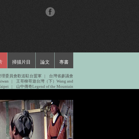
片
掃描片目
論文
專書
管理委員會歡送駐台盟軍
|
台灣省參議會
iwan
|
王哥柳哥遊台灣（下）Wang and
ipei
|
山中傳奇Legend of the Mountain