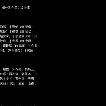
影、最佳彩色美術設計獎
 伯嚭）｜曹健（飾 范蠡）｜
 無咎）｜楊群（飾 晉侯）｜
 越女童）｜李冠章（飾 王孫
 苦成）｜吳風（飾 曳庸）｜
）｜劉維斌（飾 后薑）｜金石
王小龍（飾 后薑妻）｜房勉
、楊甦、宋存壽、劉易士、
助理：爾冬青、駱榮本、白
民｜美術：曹年龍、唐國
黃雄｜場記：左右｜場務：