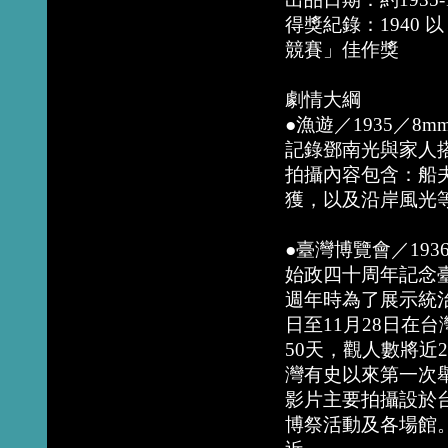
得獎紀錄：1940
競賽」佳作獎
劇情大綱
●漁遊／1935／8m
記錄鄧南光與家人
拍攝內容包含：船
獲，以及沿岸風光
●臺灣博覽會／1936
始政四十周年記念
週年時為了展示統治
日至11月28日在
50天，觀人數將近
灣有史以來第一次
影片主要拍攝設於
博祭活動及各場館