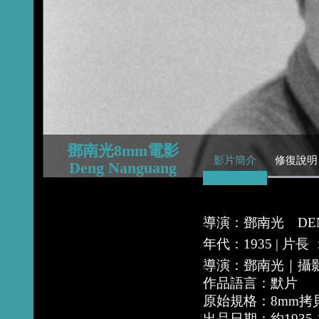
2015
2014
2013
鄧南光8mm電影
影片簡介
修復說明
Deng Nanguang
導演：鄧南光 DENG
年代：1935 | 片長 
導演：鄧南光｜攝
作品語言：默片
原始規格：8mm
出品日期：約1935-1