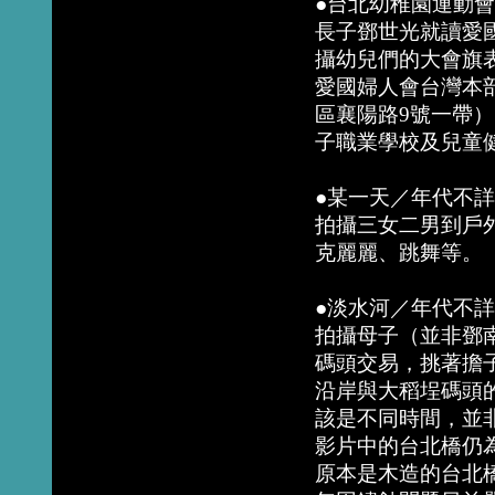
●台北幼稚園運動會
長子鄧世光就讀愛
攝幼兒們的大會旗
愛國婦人會台灣本
區襄陽路9號一帶
子職業學校及兒童
●某一天／年代不詳／
拍攝三女二男到戶
克麗麗、跳舞等。
●淡水河／年代不詳／
拍攝母子（並非鄧
碼頭交易，挑著擔
沿岸與大稻埕碼頭
該是不同時間，並
影片中的台北橋仍為
原本是木造的台北橋