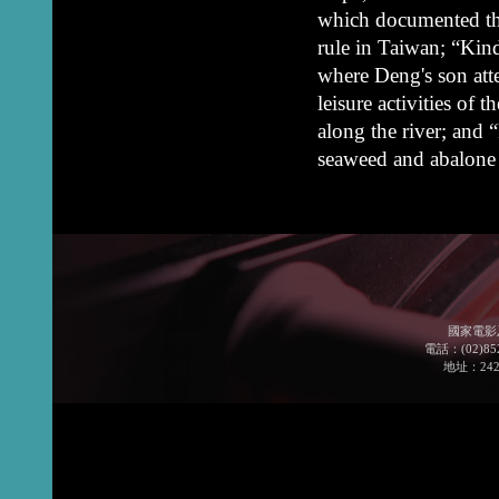
which documented the
rule in Taiwan; “Kind
where Deng's son at
leisure activities of 
along the river; and
seaweed and abalone 
國家電影
電話：(02)852
地址：24