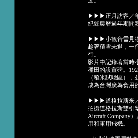
近。
▶▶▶正月訪客／年
紀錄農曆過年期間
▶▶▶小観音雪見物／1
趁著積雪未退，一
行。
影片中記錄著當時
種田的設置碑。19
（稻米試驗區），
成為台灣廣為食用
▶▶▶道格拉斯来／19
拍攝道格拉斯雙引擎
Aircraft Co
用和軍用飛機。