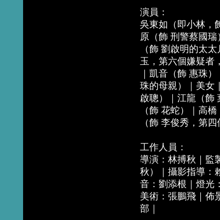
演員：
吳東如（即小林，
原（飾 刑警蔡國
（飾 劉啟明的太太
玉，第六個嫌疑者
｜凱音（飾 惠珠）
珠的母親）｜美女
啟聰）｜江龍（飾
（飾 花蛇）｜高
（飾 李俊秀，第四
工作人員：
導演：林搏秋｜監
秋）｜攝影指導：
音：劉添根｜燈光
美術：張鵬飛｜佈
部｜