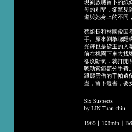
現劉啟聰留下的紙
母的別墅，卻驚見
道與她身上的不同
蔡組長和林國俊因
手。原來劉啟聰隱
光輝也是黛玉的入
前在桃園下車去找
卻沒斷氣，就打開
聰勒索鉅額分手費
跟麗雲借的手帕遺
盡，留下遺書，要
Six Suspects
by LIN Tuan-chiu
1965 ∣ 108min ∣ B&W