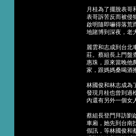
月桂為了擺脫表哥
表哥訴苦反而被侵
啟明隨即嚇得落荒
地賭博到深夜，老
麗雲和志成到台北
莊。蔡組長上門盤
惠珠，原來當晚他
家，跟媽媽桑喝酒
林國俊和林志成為
發現月桂也曾到過
內還有另外一個女
蔡組長登門拜訪劉
車廂，她先到台南
假訊，等林國俊和