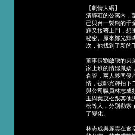
【劇情大綱】
清靜莊的公寓內，
已與台一製鋼的千
輝又接著上門，想
秘密。原來鄭光輝
次，他找到了新的
董事長劉啟聰的弟
家上班的情婦鳳嬌
倉管，兩人夥同侵
情，被鄭光輝拍下
與公司職員林志成
玉與葉茂松跟其他
松等人，分別勒索
了變化。
林志成與麗雲在食