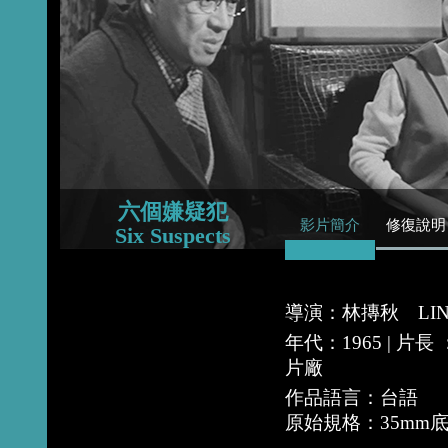
2015
2014
2013
六個嫌疑犯
影片簡介
修復說明
Six Suspects
導演：林摶秋 LIN Tu
年代：1965 | 片
片廠
作品語言：台語
原始規格：35mm