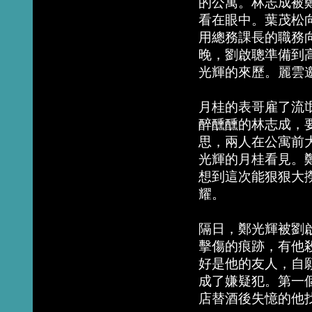
的公寓。林志成被
看在眼中。葉茂松
用總務課長的職務
晚，劉啟聰準備到
光輝的來歷。麗雲
月桂的表哥雇了流
醉醺醺的林志成，
思，兩人在公寓前
光輝的月桂看見。
想到這次能狠狠大
耀。
隔日，鄭光輝被劉
擊傷的痕跡，有他
好是他的友人，自
成了嫌疑犯。第一
店替酒後失憶的他