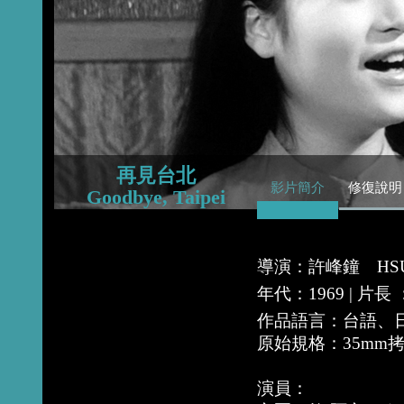
2016
2015
2013
再見台北
影片簡介
修復說明
Goodbye, Taipei
導演：許峰鐘 HSU F
年代：1969 | 片長
作品語言：台語、
原始規格：35mm
演員：