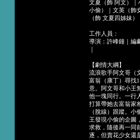
文夏（飾 阿文）｜
小偷）｜文英（飾
（飾 文夏四姊妹）
工作人員：
導演：許峰鐘｜編
｜
【劇情大綱】
流浪歌手阿文哥（
富翁（康丁）尋找
意。阿文哥和小王
他一塊同行。一行
打算帶她去富翁家
（脫線）跟蹤。小
王發現小偷的企圖
求救，隨後再一同
逐，但賣花少女還