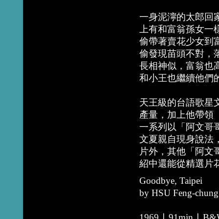
一身泥濘的太郎回
上有和富翁孫女一
偷帶著賣花少女到
偷發現苗頭不對，
長相神似，富翁也
和小王也繼續他們
天王級的台語歌星
產量，加上他帶領
一系列以「阿文哥
文夏親自現身說法
片外，其他「阿文
紹中還能從精選片
Goodbye, Taipei
by HSU Feng-chung
1969 ∣ 91min ∣ B&W 