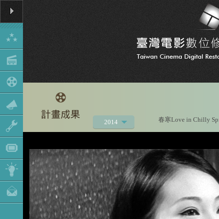
春寒Love in Chilly Sp
2014
2021
2020
2019
2018
2017