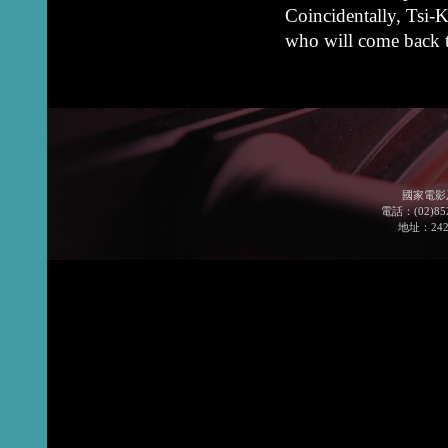
Coincidentally, Tsi-K
who will come back 
國家電影
電話：(02)852
地址：24