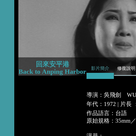
2015
2014
2013
回來安平港
影片簡介
修復說明
Back to Anping Harbor
導演：吳飛劍 WU Fe
年代：1972 | 片
作品語言：台語
原始規格：35mm
演員：