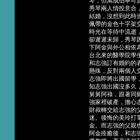
琴，但萬成伯寧可
秀琴兩人情投意合
結婚，沒想到此時
佩帶的金色十字架
時光在等待中流逝
卻遲遲未歸，秀琴
下阿金與外公相依
台北來的醫學院學
和志強訂有婚約的
懸殊，反對兩個人
志強即將出國留學
知志強出國沒多久
舅舅阿祿，跟著同
強家裡破產，擔心
財叔轉交給志強的
迷。後悔的美玲打
金。而志強的父親
阿金痊癒後，和志