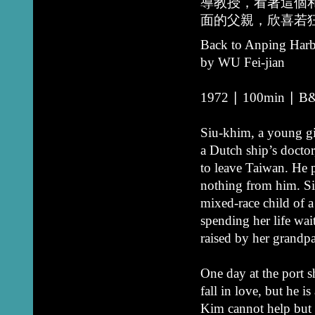
導教授，看著這個
面的父親，欣喜若
Back to Anping Har
by WU Fei-jian
1972 ∣ 100min ∣ B&W
Siu-khim, a young gir
a Dutch ship’s doctor
to leave Taiwan. He p
nothing from him. Siu
mixed-race child of a 
spending her life wai
raised by her grandp
One day at the port 
fall in love, but he 
Kim cannot help but w