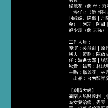
楊麗花（飾 母：秀
｜矮仔財（飾 郭
阿緞嫂、陳緞｜丹
金）｜阿宗｜阿甜
魏少朋（飾 志強）
工作人員：
導演：吳飛劍｜原
勝夫｜策劃：陳啟
任：游進太郎｜場
秋貴｜錄音：林焜
主唱：楊麗花、林
｜出品：台南龍昇
【劇情大綱】
荷蘭人船醫達利（
為女兒治病，秀琴