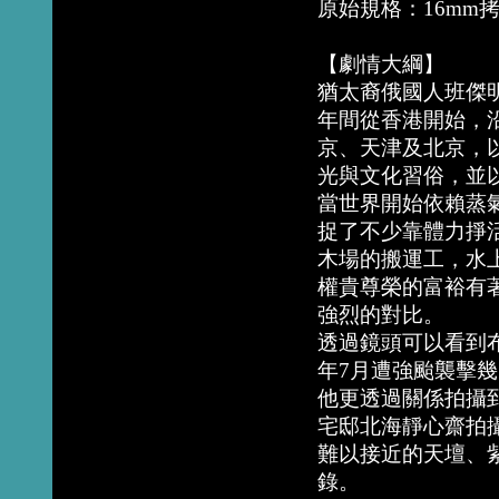
原始規格：16mm拷
【劇情大綱】
猶太裔俄國人班傑明．布
年間從香港開始，
京、天津及北京，
光與文化習俗，並
當世界開始依賴蒸
捉了不少靠體力掙
木場的搬運工，水
權貴尊榮的富裕有
強烈的對比。
透過鏡頭可以看到布
年7月遭強颱襲擊
他更透過關係拍攝
宅邸北海靜心齋拍
難以接近的天壇、
錄。