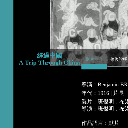
2016
2015
2014
經過中國
影片簡介
修復說明
A Trip Through China
導演：Benjamin B
年代：1916 | 片長 ：
製片：班傑明．布洛斯基
導演：班傑明．布洛斯基
作品語言：默片