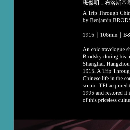
班傑明．布洛斯基
A Trip Through Chi
by Benjamin BRO
1916 ∣ 108min ∣ B&
An epic travelogue 
Brodsky during his t
Shanghai, Hangzhou,
1915. A Trip Through
Chinese life in the ea
scenic. TFI acquired
1995 and restored it 
of this priceless cultu