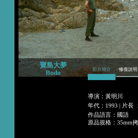
2015
2014
2013
寶島大夢
影片簡介
修復說明
Bodo
導演：黃明川
年代：1993 | 片
作品語言：國語
原品規格：35mm