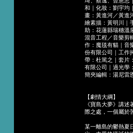
琦、蔡逸、曾憲忠
和｜化妝：劉宇均
畫：黃進河／黃進
繪素描：黃明川｜
助：花蓮縣瑞穗溫
混音工程／音樂剪
作：魔毯有貓｜音
份有限公司｜工作
帶：杜篤之｜套片：
有限公司｜過光學
簡夾編輯：湯尼雷
【劇情大綱】
《寶島大夢》講述
際之處，一個屬於
某一離島的鬱熱夏