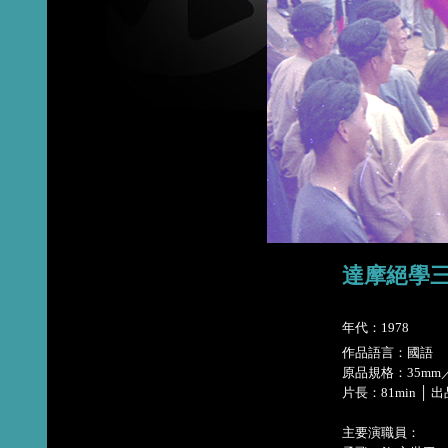
達摩絕學三傳人 
年代：1978
作品語言：國語
原品規格：35m
片長：81min 
主要演職員：