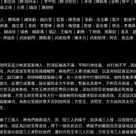
 劉忠良（飾 陸阿采）│ 李中堅（飾 洪熙官）│ 茅瑛 │陳觀泰 │金剛│魯平 │ 劉立
 歐立保 │ 小黑 │ 鐵頭 │ 陳朝明
品人：費瑪俐 │ 總策劃：姚白雪 │ 監製：陳景德 │ 策劃：伍玉麟 │製片：劉湘
孫材肅、賴文星 │ 美術：李寶琳 │ 佈景：梅望森 │剪接：梁永燦 │ 燈光：李萬禺
、錢淑珍 │ 場務：錢新萬 │ 場記：王毓玲 │ 劇務：丁樹德、孫聚財 │ 道具：趙康
：周福良 │ 武術顧問：陳觀泰│ 武術指導：陳木川│ 武術助理：阿吉、黃志偉
陸阿采是少林派當家傳人，對清廷極為不滿，平時行俠仗義、 好打抱不平，因
段，向武當派至尊道長挑撥離間，稱他們三人要消滅清廷、以及與朝廷親近的
之，鎮日練功，習得蝴蝶陰陽摧心掌，在一次衝突中打傷陸阿采。個性意氣用
復仇，反遭打成重傷，險在被民友大牛所救，暫躲在其家中。不料官兵相逼，
方世玉趕來救他。方世玉將洪熙官帶回少林派，深知洪熙官若無解藥必死無疑
給解藥，方世玉與至尊道長大打一場後轉而到福建求助於武藝高強、又深諳武
福建練功。為救出受困於擎天宮的陸阿采，方世玉、洪熙官、方大叔與其女兒
生。
練了三個人，將他們換顏成方、洪、陸三人的樣子，欲誅滅三人後，以假貨代
練功。清廷為討好至尊道長，擇了一個良辰吉日，將賜予的匾額浩浩蕩蕩地送
道長派出假貨三人來對抗他們，遭到方世玉等三人打敗，方世玉等三人最後運