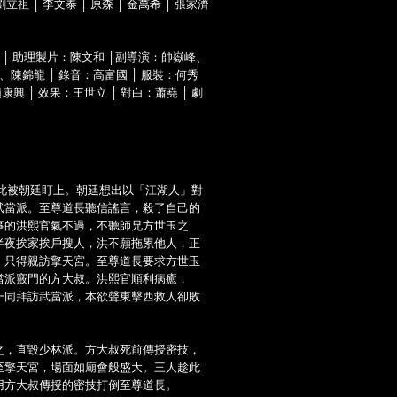
祖 │ 李文泰 │ 原森 │ 金萬希 │ 張家濟
平 │ 助理製片：陳文和 │副導演：帥嶽峰、
、陳錦龍 │ 錄音：高富國 │ 服裝：何秀
興 │ 效果：王世立 │ 對白：蕭堯 │ 劇
此被朝廷盯上。朝廷想出以「江湖人」對
武當派。至尊道長聽信謠言，殺了自己的
事的洪熙官氣不過，不聽師兄方世玉之
半夜挨家挨戶搜人，洪不願拖累他人，正
，只得親訪擎天宮。至尊道長要求方世玉
當派竅門的方大叔。洪熙官順利病癒，
一同拜訪武當派，本欲聲東擊西救人卻敗
之，直毀少林派。方大叔死前傳授密技，
至擎天宮，場面如廟會般盛大。三人趁此
用方大叔傳授的密技打倒至尊道長。