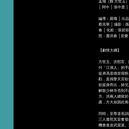
孟飛（飾 方世玉）│
│ 阿中 │ 張中貴 │
編導：羅熾 │ 出
蔡兆華 │ 攝影：
春 │ 化粧：張碧容
照：蕭洪春 │音樂
【劇情大綱】
方世玉、洪熙官、
付「江湖人」的手
徒弟馮道德並假扮
勸，直搗擎天宮欲
欲挺身而出，師兄
解散少林寺否則不
方、洪兩人續留於
露，方大叔因此喪
同時，至尊道長訓
三人遵照其旨奮發
機會進攻武當派。