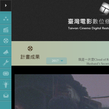
我是一片雲Cloud of R
2017
Husband’s Secret
2021
2020
2019
2018
2016