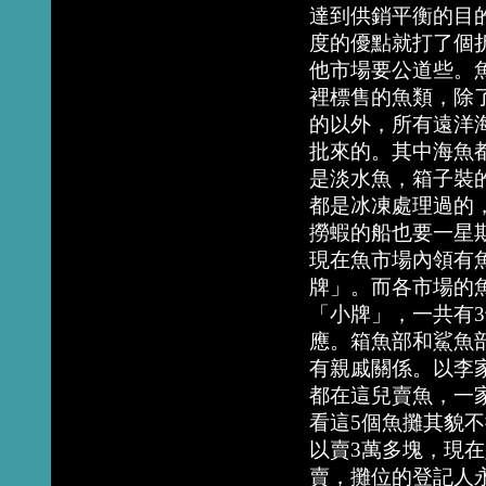
達到供銷平衡的目
度的優點就打了個
他市場要公道些。
裡標售的魚類，除
的以外，所有遠洋
批來的。其中海魚
是淡水魚，箱子裝
都是冰凍處理過的，
撈蝦的船也要一星
現在魚市場內領有
牌」。而各市場的
「小牌」，一共有
應。箱魚部和鯊魚
有親戚關係。以李
都在這兒賣魚，一
看這5個魚攤其貌
以賣3萬多塊，現
賣，攤位的登記人