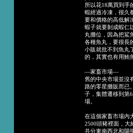
所以花18萬買到
蝦經過冷凍，很久
要和價格的高低解
蝦子就要剝成蝦仁
丸攤位，因為把鯊
各種魚丸，要很長
小販就批不到魚丸
的，其實也有用鮪
—家畜市場—
舊的中央市場並沒
路的零星攤販而已
子，集體遷移到第
場。
在這個家畜市場內
2500頭豬裡面，
共分東南西北和陽