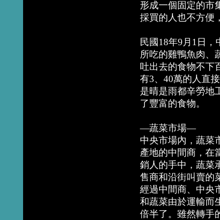
形成一個固定的市
採買的人也不方便
民國18年9月1日
所吃的雞鴨魚肉、
吐出去的食物不下
有3、40萬的人
是晴是雨都辛勞地
了豐富的食物。
—蔬菜市場—
中央市場內，蔬菜
產地的中間商，在
銷人的手中，蔬菜
售商和沿街叫賣的
經過中間商、中央
和蔬菜由於運輸而
倍半了。雖然轉手