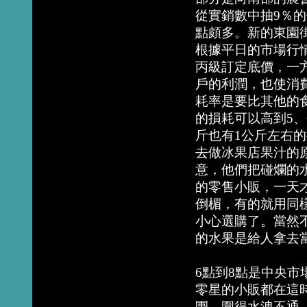
從實銷數中抽9％
點頗多。新的東園
根據平日的市場行
丙級訂定底價，一
戶的利潤，也使消
耗率是要比其他的
的損耗可以高到5、
斤也有1公斤左右
去做冰果店果汁的
意，他們把碰爛的
的零售小販，一天
倒楣，有的就用同
小心選購了。當然
的水果是給人拿去
6點到8點是中央
零星的小販都在這
團，圍得水洩不通