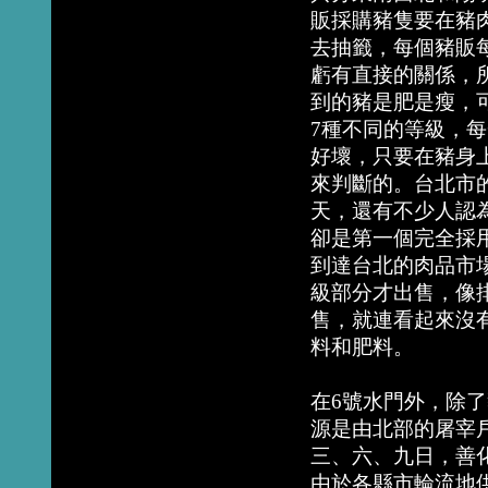
販採購豬隻要在豬
去抽籤，每個豬販
虧有直接的關係，
到的豬是肥是瘦，
7種不同的等級，
好壞，只要在豬身
來判斷的。台北市
天，還有不少人認
卻是第一個完全採
到達台北的肉品市
級部分才出售，像
售，就連看起來沒
料和肥料。
在6號水門外，除
源是由北部的屠宰
三、六、九日，善
由於各縣市輪流地