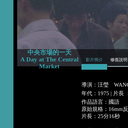
2015
2014
2013
中央市場的一天
A Day at The Central
影片簡介
修復說明
Market
導演：汪瑩 WANG 
年代：1975 | 片長 
作品語言：國語
原始規格：16mm
片長：25分16秒