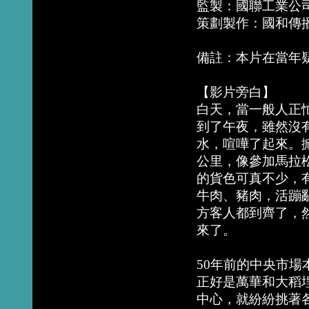
監製：國聯工業公
策劃製作：國和傳
備註：本片在當年
【影片旁白】
白天，當一般人正
到了午夜，雖然沒
水，喧嘩了起來。
公里，像參加馬拉
的貨色可真不少，
牛肉、豬肉，活蹦
方客人都到齊了，
來了。
50年前的中央市
正好是萬華和大稻
中心，就紛紛挑著