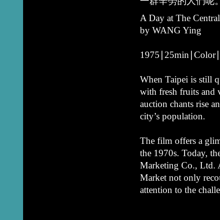
一群辛勞的人們呢
A Day at The Centra
by WANG Ying
1975∣25min∣Color∣
When Taipei is still q
with fresh fruits and
auction chants rise an
city’s population.
The film offers a gli
the 1970s. Today, the
Marketing Co., Ltd. 
Market not only recou
attention to the chal